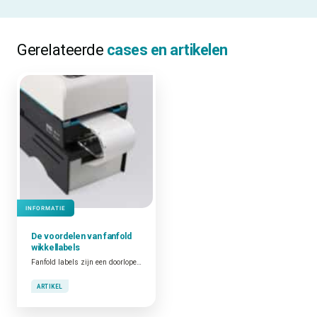
Gerelateerde
cases en artikelen
INFORMATIE
De voordelen van fanfold
wikkellabels
Fanfold labels zijn een doorlopend vel labels dat in een zigzagpatroon is gevouwen. Een stapel fanfold labels bevat vaak meer labels dan wanneer je kiest voor labels op een rol.
ARTIKEL