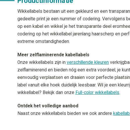
Productinformatie
Wikkellabels bestaan uit een gekleurd en een transparan
gedeelte print je een nummer of codering. Vervolgens bev
op een kabel en wikkel je het transparante deel eromhee
codering op het wikkellabel jarenlang haarscherp en perfe
extreme omstandigheden.
Meer zelflaminerende kabellabels
Onze wikkellabels zijn in
verschillende kleuren
verkrijgba
zelflaminerend en bieden nóg een extra voordeel; je kun
eenvoudig verplaatsen en draaien voor perfecte plaatsing
label vanuit elke hoek duidelijk leesbaar. Wil je een kleur
wikkellabel? Bekijk dan onze
Full-color wikkellabels
.
Ontdek het volledige aanbod
Naast onze wikkellabels bieden we ook andere
kabellab