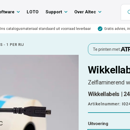
oftware
LOTO
Support
Over Altec
Ons catalogusmateriaal standaard uit voorraad leverbaar
Gratis advies, i
 - 1 PER RIJ
Te printen met:
Wikkellabe
Zelflaminerend w
Wikkellabels | 24
Artikelnummer:
I02
Uitvoering