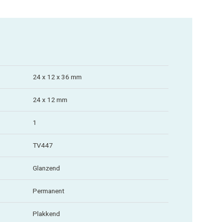
24 x 12 x 36 mm
24 x 12 mm
1
TV447
Glanzend
Permanent
Plakkend