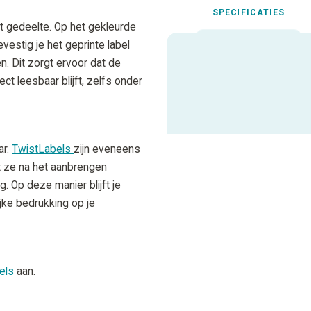
SPECIFICATIES
t gedeelte. Op het gekleurde
estig je het geprinte label
n. Dit zorgt ervoor dat de
Uitgelichte spec
ct leesbaar blijft, zelfs onder
ALLE SPECIFICATIES
ar.
TwistLabels
zijn eveneens
t ze na het aanbrengen
. Op deze manier blijft je
rijke bedrukking op je
els
aan.