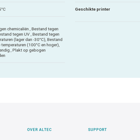
5°C
Geschikte printer
gen chemicaliën , Bestand tegen
Bestand tegen UV , Bestand tegen
raturen (lager dan -30°C), Bestand
 temperaturen (100°C en hoger),
ndig , Plakt op gebogen
den
OVER ALTEC
SUPPORT