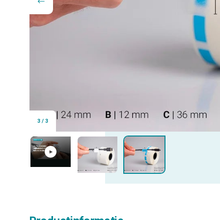
3
/
3