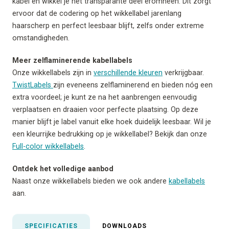
kabel en wikkel je het transparante deel eromheen. Dit zorgt
ervoor dat de codering op het wikkellabel jarenlang
haarscherp en perfect leesbaar blijft, zelfs onder extreme
omstandigheden.
Meer zelflaminerende kabellabels
Onze wikkellabels zijn in
verschillende kleuren
verkrijgbaar.
TwistLabels
zijn eveneens zelflaminerend en bieden nóg een
extra voordeel; je kunt ze na het aanbrengen eenvoudig
verplaatsen en draaien voor perfecte plaatsing. Op deze
manier blijft je label vanuit elke hoek duidelijk leesbaar. Wil je
een kleurrijke bedrukking op je wikkellabel? Bekijk dan onze
Full-color wikkellabels
.
Ontdek het volledige aanbod
Naast onze wikkellabels bieden we ook andere
kabellabels
aan.
SPECIFICATIES
DOWNLOADS