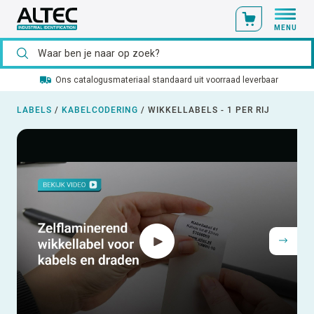
MENU
Ons catalogusmateriaal standaard uit voorraad leverbaar
LABELS
/
KABELCODERING
/
WIKKELLABELS - 1 PER RIJ