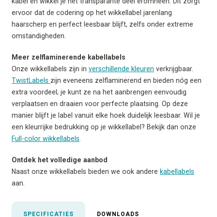
kabel en wikkel je het transparante deel eromheen. Dit zorgt
ervoor dat de codering op het wikkellabel jarenlang
haarscherp en perfect leesbaar blijft, zelfs onder extreme
omstandigheden.
Meer zelflaminerende kabellabels
Onze wikkellabels zijn in
verschillende kleuren
verkrijgbaar.
TwistLabels
zijn eveneens zelflaminerend en bieden nóg een
extra voordeel; je kunt ze na het aanbrengen eenvoudig
verplaatsen en draaien voor perfecte plaatsing. Op deze
manier blijft je label vanuit elke hoek duidelijk leesbaar. Wil je
een kleurrijke bedrukking op je wikkellabel? Bekijk dan onze
Full-color wikkellabels
.
Ontdek het volledige aanbod
Naast onze wikkellabels bieden we ook andere
kabellabels
aan.
SPECIFICATIES
DOWNLOADS