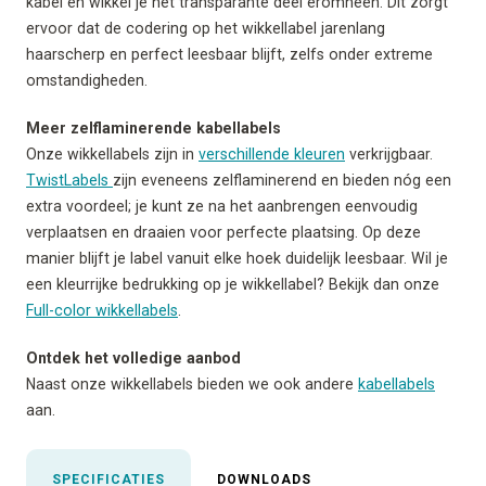
kabel en wikkel je het transparante deel eromheen. Dit zorgt
ervoor dat de codering op het wikkellabel jarenlang
haarscherp en perfect leesbaar blijft, zelfs onder extreme
omstandigheden.
Meer zelflaminerende kabellabels
Onze wikkellabels zijn in
verschillende kleuren
verkrijgbaar.
TwistLabels
zijn eveneens zelflaminerend en bieden nóg een
extra voordeel; je kunt ze na het aanbrengen eenvoudig
verplaatsen en draaien voor perfecte plaatsing. Op deze
manier blijft je label vanuit elke hoek duidelijk leesbaar. Wil je
een kleurrijke bedrukking op je wikkellabel? Bekijk dan onze
Full-color wikkellabels
.
Ontdek het volledige aanbod
Naast onze wikkellabels bieden we ook andere
kabellabels
aan.
SPECIFICATIES
DOWNLOADS