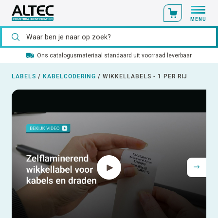
MENU
Ons catalogusmateriaal standaard uit voorraad leverbaar
LABELS
/
KABELCODERING
/
WIKKELLABELS - 1 PER RIJ