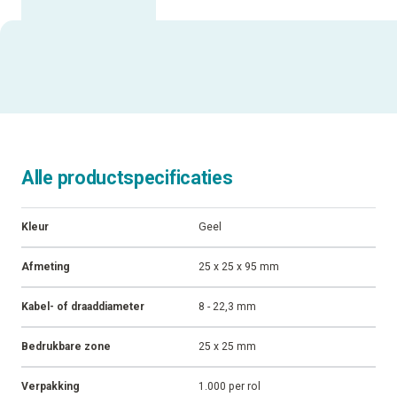
Uitgelichte specificaties
ALLE SPECIFICATIES
Alle productspecificaties
Kleur
Geel
Afmeting
25 x 25 x 95 mm
Kabel- of draaddiameter
8 - 22,3 mm
Bedrukbare zone
25 x 25 mm
Verpakking
1.000 per rol