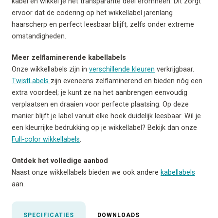
kabel en wikkel je het transparante deel eromheen. Dit zorgt
ervoor dat de codering op het wikkellabel jarenlang
haarscherp en perfect leesbaar blijft, zelfs onder extreme
omstandigheden.
Meer zelflaminerende kabellabels
Onze wikkellabels zijn in
verschillende kleuren
verkrijgbaar.
TwistLabels
zijn eveneens zelflaminerend en bieden nóg een
extra voordeel; je kunt ze na het aanbrengen eenvoudig
verplaatsen en draaien voor perfecte plaatsing. Op deze
manier blijft je label vanuit elke hoek duidelijk leesbaar. Wil je
een kleurrijke bedrukking op je wikkellabel? Bekijk dan onze
Full-color wikkellabels
.
Ontdek het volledige aanbod
Naast onze wikkellabels bieden we ook andere
kabellabels
aan.
SPECIFICATIES
DOWNLOADS