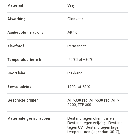
Materiaal
Vinyl
Afwerking
Glanzend
Aanbevolen inktfolie
AR-10
Kleefstof
Permanent
Temperatuurbereik
-40°C tot +80°C
Soort label
Plakkend
Bewaaradvies
15°C tot 25°C
Geschikte printer
ATP-300 Pro, ATP-600 Pro, ATP-
3000, TTP-300
Materiaaleigenschappen
Bestand tegen chemicaliën ,
Bestand tegen wrijving , Bestand
tegen UV , Bestand tegen lage
temperaturen (lager dan -30°C),