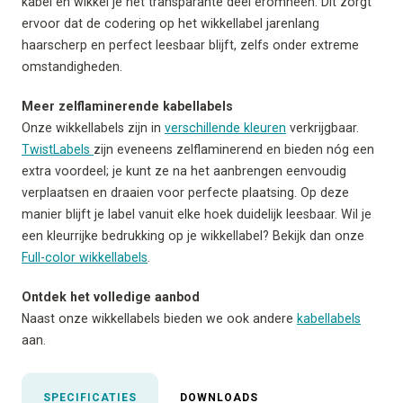
kabel en wikkel je het transparante deel eromheen. Dit zorgt
ervoor dat de codering op het wikkellabel jarenlang
haarscherp en perfect leesbaar blijft, zelfs onder extreme
omstandigheden.
Meer zelflaminerende kabellabels
Onze wikkellabels zijn in
verschillende kleuren
verkrijgbaar.
TwistLabels
zijn eveneens zelflaminerend en bieden nóg een
extra voordeel; je kunt ze na het aanbrengen eenvoudig
verplaatsen en draaien voor perfecte plaatsing. Op deze
manier blijft je label vanuit elke hoek duidelijk leesbaar. Wil je
een kleurrijke bedrukking op je wikkellabel? Bekijk dan onze
Full-color wikkellabels
.
Ontdek het volledige aanbod
Naast onze wikkellabels bieden we ook andere
kabellabels
aan.
SPECIFICATIES
DOWNLOADS