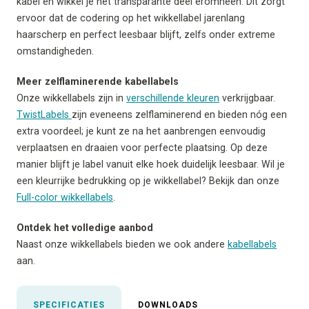
kabel en wikkel je het transparante deel eromheen. Dit zorgt
ervoor dat de codering op het wikkellabel jarenlang
haarscherp en perfect leesbaar blijft, zelfs onder extreme
omstandigheden.
Meer zelflaminerende kabellabels
Onze wikkellabels zijn in
verschillende kleuren
verkrijgbaar.
TwistLabels
zijn eveneens zelflaminerend en bieden nóg een
extra voordeel; je kunt ze na het aanbrengen eenvoudig
verplaatsen en draaien voor perfecte plaatsing. Op deze
manier blijft je label vanuit elke hoek duidelijk leesbaar. Wil je
een kleurrijke bedrukking op je wikkellabel? Bekijk dan onze
Full-color wikkellabels
.
Ontdek het volledige aanbod
Naast onze wikkellabels bieden we ook andere
kabellabels
aan.
SPECIFICATIES
DOWNLOADS