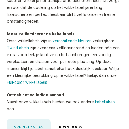
kabel en wikkel je het transparante deel eromheen. Dit zorgt
ervoor dat de codering op het wikkellabel jarenlang
haarscherp en perfect leesbaar blijft, zelfs onder extreme
omstandigheden.
Meer zelflaminerende kabellabels
Onze wikkellabels zijn in
verschillende kleuren
verkrijgbaar.
TwistLabels
zijn eveneens zelflaminerend en bieden nóg een
extra voordeel; je kunt ze na het aanbrengen eenvoudig
verplaatsen en draaien voor perfecte plaatsing. Op deze
manier blijft je label vanuit elke hoek duidelijk leesbaar. Wil je
een kleurrijke bedrukking op je wikkellabel? Bekijk dan onze
Full-color wikkellabels
.
Ontdek het volledige aanbod
Naast onze wikkellabels bieden we ook andere
kabellabels
aan.
SPECIFICATIES
DOWNLOADS