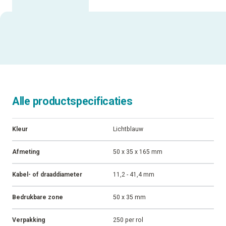
Uitgelichte specificaties
ALLE SPECIFICATIES
Alle productspecificaties
Kleur
Lichtblauw
Afmeting
50 x 35 x 165 mm
Kabel- of draaddiameter
11,2 - 41,4 mm
Bedrukbare zone
50 x 35 mm
Verpakking
250 per rol