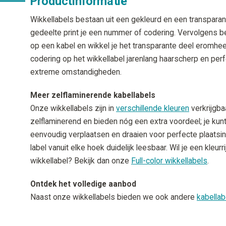
Productinformatie
Wikkellabels bestaan uit een gekleurd en een transparan
gedeelte print je een nummer of codering. Vervolgens bev
op een kabel en wikkel je het transparante deel eromhee
codering op het wikkellabel jarenlang haarscherp en perfe
extreme omstandigheden.
Meer zelflaminerende kabellabels
Onze wikkellabels zijn in
verschillende kleuren
verkrijgba
zelflaminerend en bieden nóg een extra voordeel; je kun
eenvoudig verplaatsen en draaien voor perfecte plaatsing
label vanuit elke hoek duidelijk leesbaar. Wil je een kleur
wikkellabel? Bekijk dan onze
Full-color wikkellabels
.
Ontdek het volledige aanbod
Naast onze wikkellabels bieden we ook andere
kabellab