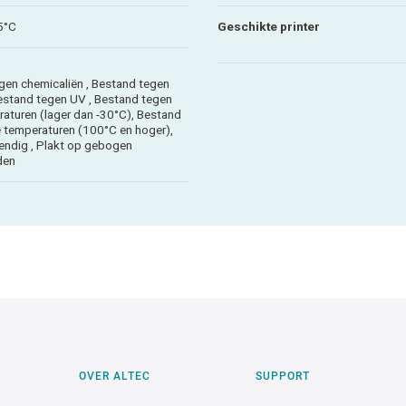
5°C
Geschikte printer
gen chemicaliën , Bestand tegen
Bestand tegen UV , Bestand tegen
raturen (lager dan -30°C), Bestand
 temperaturen (100°C en hoger),
ndig , Plakt op gebogen
den
OVER ALTEC
SUPPORT