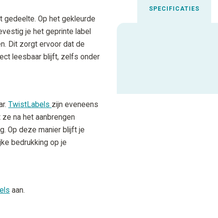
SPECIFICATIES
t gedeelte. Op het gekleurde
estig je het geprinte label
n. Dit zorgt ervoor dat de
Uitgelichte spec
ct leesbaar blijft, zelfs onder
ALLE SPECIFICATIES
ar.
TwistLabels
zijn eveneens
t ze na het aanbrengen
. Op deze manier blijft je
rijke bedrukking op je
els
aan.