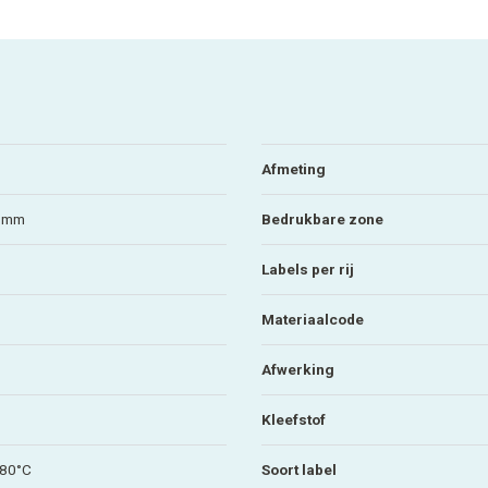
Afmeting
4 mm
Bedrukbare zone
Labels per rij
Materiaalcode
Afwerking
Kleefstof
+80°C
Soort label