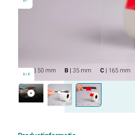
3
/
3