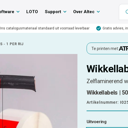
oftware
LOTO
Support
Over Altec
Ons catalogusmateriaal standaard uit voorraad leverbaar
Gratis advies, i
 - 1 PER RIJ
Te printen met:
Wikkellabe
Zelflaminerend w
Wikkellabels | 50
Artikelnummer:
I02
Uitvoering