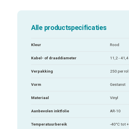
Alle productspecificaties
Kleur
Rood
Kabel- of draaddiameter
11,2 - 41,
Verpakking
250 per rol
Vorm
Gestanst
Materiaal
Vinyl
Aanbevolen inktfolie
AR-10
Temperatuurbereik
-40°C tot 