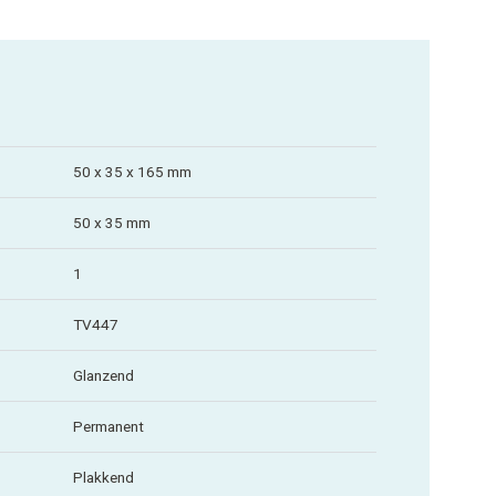
50 x 35 x 165 mm
50 x 35 mm
1
TV447
Glanzend
Permanent
Plakkend