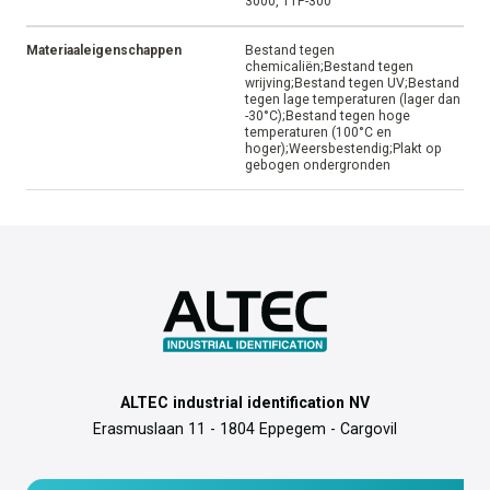
Aanbevolen inktfolie
AR-10
Kleefstof
Permanent
Temperatuurbereik
-40°C tot +80°C
Aantal rollen met 1 folie
17
Soort label
Plakkend
Bewaaradvies
15°C tot 25°C
Geschikte printer
ATP-300 Pro, ATP-600 Pro, ATP-
3000, TTP-300
Materiaaleigenschappen
Bestand tegen
chemicaliën;Bestand tegen
wrijving;Bestand tegen UV;Bestand
tegen lage temperaturen (lager dan
-30°C);Bestand tegen hoge
temperaturen (100°C en