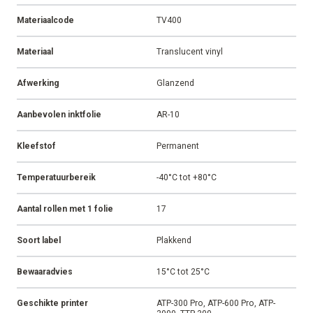
Kleur
Oranje
Afmeting
25 x 32 mm
Kabel- of draaddiameter
3,8 - 7,6 mm
Bedrukbare zone
25,4 x 12,7 mm
Verpakking
1.500 per rol
Labels per rij
3
Vorm
Gestanst
Materiaalcode
TV400
Materiaal
Translucent vinyl
Afwerking
Glanzend