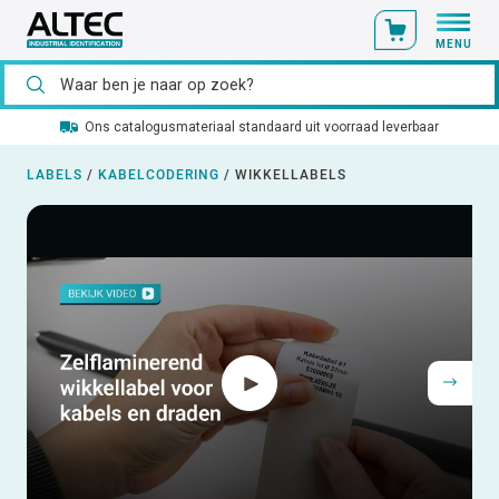
MENU
Ons catalogusmateriaal standaard uit voorraad leverbaar
LABELS
/
KABELCODERING
/
WIKKELLABELS