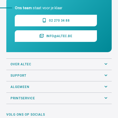
hoger);Weersbestendig;Plakt op
gebogen ondergronden
ALTEC industrial identification NV
Erasmuslaan 11 - 1804 Eppegem - Cargovil
Ons team
staat voor je klaar
02 270 34 88