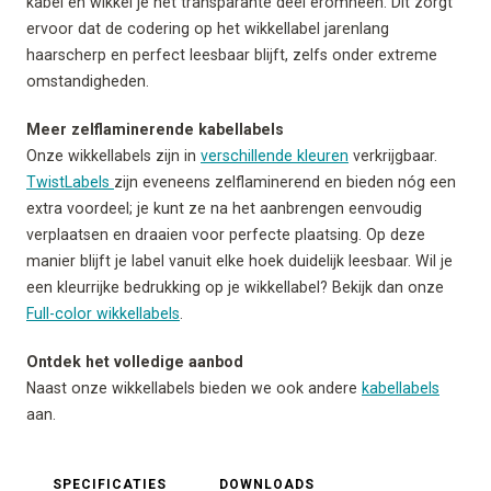
kabel en wikkel je het transparante deel eromheen. Dit zorgt
ervoor dat de codering op het wikkellabel jarenlang
haarscherp en perfect leesbaar blijft, zelfs onder extreme
omstandigheden.
Meer zelflaminerende kabellabels
Onze wikkellabels zijn in
verschillende kleuren
verkrijgbaar.
TwistLabels
zijn eveneens zelflaminerend en bieden nóg een
extra voordeel; je kunt ze na het aanbrengen eenvoudig
verplaatsen en draaien voor perfecte plaatsing. Op deze
manier blijft je label vanuit elke hoek duidelijk leesbaar. Wil je
een kleurrijke bedrukking op je wikkellabel? Bekijk dan onze
Full-color wikkellabels
.
Ontdek het volledige aanbod
Naast onze wikkellabels bieden we ook andere
kabellabels
aan.
SPECIFICATIES
DOWNLOADS