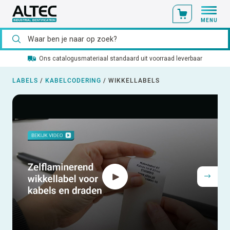
MENU
Ons catalogusmateriaal standaard uit voorraad leverbaar
LABELS
/
KABELCODERING
/
WIKKELLABELS