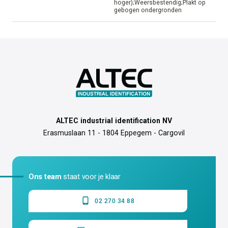
hoger);Weersbestendig;Plakt op
gebogen ondergronden
ALTEC industrial identification NV
Erasmuslaan 11 - 1804 Eppegem - Cargovil
Ons team
staat voor je klaar
02 270 34 88