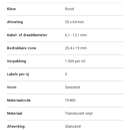
Kleur
Rood
Afmeting
25 x 64 mm
Kabel- of draaddiameter
6,1 - 12,1 mm
Bedrukbare zone
25,4 x 19 mm
Verpakking
1.500 per rol
Labels per rij
3
Vorm
Gestanst
Materiaalcode
TV400
Materiaal
Translucent vinyl
Afwerking
Glanzend