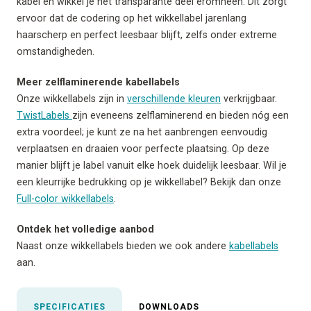
kabel en wikkel je het transparante deel eromheen. Dit zorgt
ervoor dat de codering op het wikkellabel jarenlang
haarscherp en perfect leesbaar blijft, zelfs onder extreme
omstandigheden.
Meer zelflaminerende kabellabels
Onze wikkellabels zijn in
verschillende kleuren
verkrijgbaar.
TwistLabels
zijn eveneens zelflaminerend en bieden nóg een
extra voordeel; je kunt ze na het aanbrengen eenvoudig
verplaatsen en draaien voor perfecte plaatsing. Op deze
manier blijft je label vanuit elke hoek duidelijk leesbaar. Wil je
een kleurrijke bedrukking op je wikkellabel? Bekijk dan onze
Full-color wikkellabels
.
Ontdek het volledige aanbod
Naast onze wikkellabels bieden we ook andere
kabellabels
aan.
SPECIFICATIES
DOWNLOADS