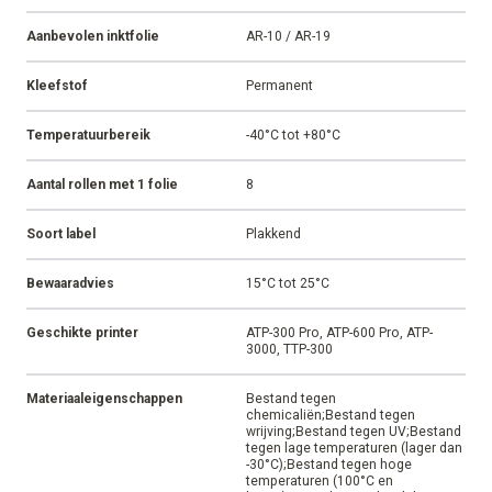
Aanbevolen inktfolie
AR-10 / AR-19
Kleefstof
Permanent
Temperatuurbereik
-40°C tot +80°C
Aantal rollen met 1 folie
8
Soort label
Plakkend
Bewaaradvies
15°C tot 25°C
Geschikte printer
ATP-300 Pro, ATP-600 Pro, ATP-
3000, TTP-300
Materiaaleigenschappen
Bestand tegen
chemicaliën;Bestand tegen
wrijving;Bestand tegen UV;Bestand
tegen lage temperaturen (lager dan
-30°C);Bestand tegen hoge
temperaturen (100°C en