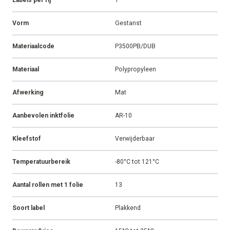
Labels per rij
1
Vorm
Gestanst
Materiaalcode
P3500PB/DUB
Materiaal
Polypropyleen
Afwerking
Mat
Aanbevolen inktfolie
AR-10
Kleefstof
Verwijderbaar
Temperatuurbereik
-80°C tot 121°C
Aantal rollen met 1 folie
13
Soort label
Plakkend