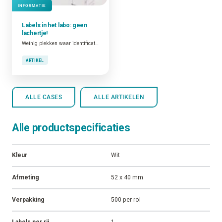
INFORMATIE
Labels in het
labo
: geen
lachertje!
Weinig plekken waar identificatie zo belangrijk is als in het labo. Tegelijkertijd zijn er ook weinig plekken waar labels aan specifiekere eisen moeten voldoen. Met andere woorden: de juiste oplossing vinden is niet eenvoudig. Altec to the rescue!
ARTIKEL
ALLE CASES
ALLE ARTIKELEN
Alle productspecificaties
Kleur
Wit
Afmeting
52 x 40 mm
Verpakking
500 per rol