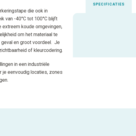
SPECIFICATIES
keringstape die ook in
k van -40°C tot 100°C blijft
ere extreem koude omgevingen,
Uitgelichte spec
lijkheid om het materiaal te
 geval en groot voordeel. Je
ALLE SPECIFICATIES
zichtbaarheid of kleurcodering.
ingen in een industriële
r je eenvoudig locaties, zones
gen.