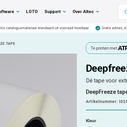
oftware
LOTO
Support
Over Altec
Ons catalogusmateriaal standaard uit voorraad leverbaar
Gratis advies, i
ZE TAPE
Te printen met:
Deepfree
Dé tape voor ex
DeepFreeze tape 
Artikelnummer:
I02
Kleur