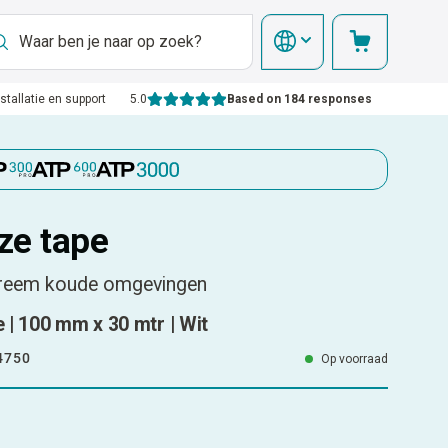
nstallatie en support
5.0
Based on 184 responses
ze tape
treem koude omgevingen
| 100 mm x 30 mtr | Wit
4750
Op voorraad