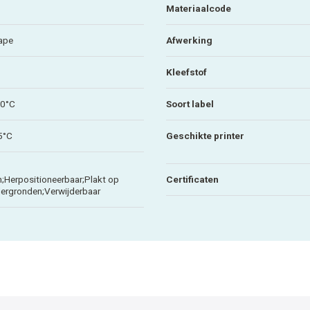
Materiaalcode
ape
Afwerking
Kleefstof
70°C
Soort label
5°C
Geschikte printer
;Herpositioneerbaar;Plakt op
Certificaten
ergronden;Verwijderbaar