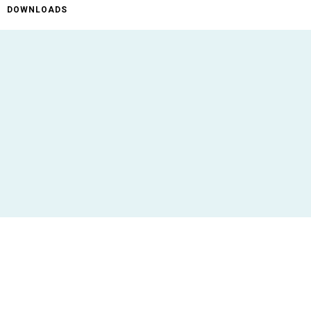
DOWNLOADS
ificaties
AR-10
MAG111