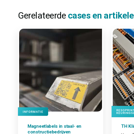
Gerelateerde
cases en artikel
RESOPRIN
INFORMATIE
KEURINGS
Magneetlabels in staal- en
TH Kl
constructiebedrijven