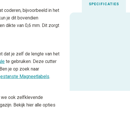
SPECIFICATIES
t coderen, bijvoorbeeld in het
kun je dit bovendien
 dikte van 0,6 mm. Dit zorgt
Uitgelichte spec
Aanbevolen inktfolie
 dat je zelf de lengte van het
Materiaalcode
ule
te gebruiken. Deze cutter
. Ben je op zoek naar
estanste Magneetlabels
.
ALLE SPECIFICATIES
 we ook zelfklevende
zijn. Bekijk hier alle opties