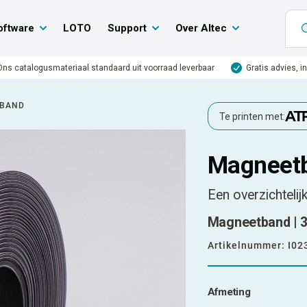
oftware
LOTO
Support
Over Altec
Ons catalogusmateriaal standaard uit voorraad leverbaar
Gratis advies, i
BAND
Te printen met:
Magneet
Een overzichtelij
Magneetband | 3
Artikelnummer:
I02
Afmeting