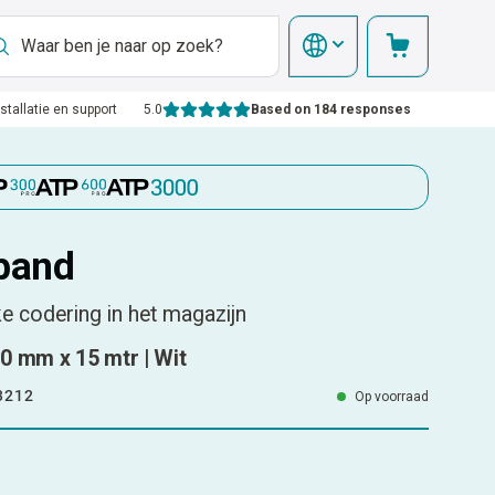
nstallatie en support
5.0
Based on 184 responses
band
ke codering in het magazijn
0 mm x 15 mtr | Wit
3212
Op voorraad