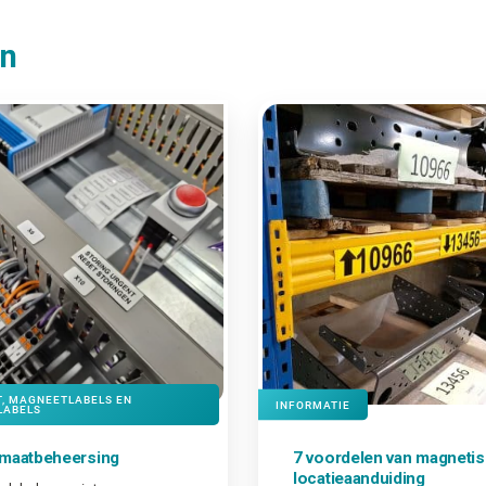
en
T, MAGNEETLABELS EN
INFORMATIE
LABELS
imaatbeheersing
7 voordelen van
magneti
locatieaanduiding