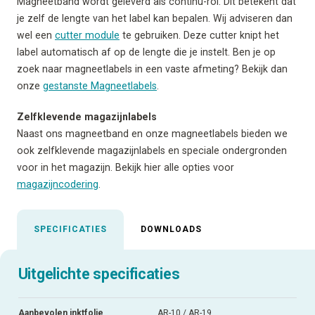
Magneetband wordt geleverd als continu-rol. Dit betekent dat
je zelf de lengte van het label kan bepalen. Wij adviseren dan
wel een
cutter module
te gebruiken. Deze cutter knipt het
label automatisch af op de lengte die je instelt. Ben je op
zoek naar magneetlabels in een vaste afmeting? Bekijk dan
onze
gestanste Magneetlabels
.
Zelfklevende magazijnlabels
Naast ons magneetband en onze magneetlabels bieden we
ook zelfklevende magazijnlabels en speciale ondergronden
voor in het magazijn. Bekijk hier alle opties voor
magazijncodering
.
SPECIFICATIES
DOWNLOADS
Uitgelichte specificaties
Aanbevolen inktfolie
AR-10 / AR-19