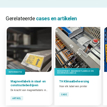
Gerelateerde
cases en artikelen
RESOPRINT, MAGNEETLABELS EN
INFORMATIE
KEURINGSLABELS
Magneetlabels in staal- en
TH Klimaatbeheersing
constructiebedrijven
Voor elk label een printer
De kracht van magneetlabels in staal- en constructiebedrijven
CASE
ARTIKEL