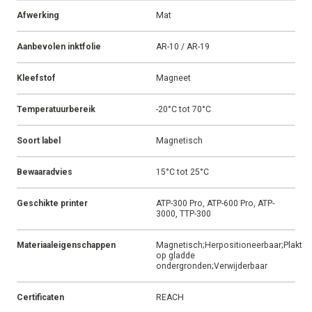
Afwerking
Mat
Aanbevolen inktfolie
AR-10 / AR-19
Kleefstof
Magneet
Temperatuurbereik
-20°C tot 70°C
Soort label
Magnetisch
Bewaaradvies
15°C tot 25°C
Geschikte printer
ATP-300 Pro, ATP-600 Pro, ATP-
3000, TTP-300
Materiaaleigenschappen
Magnetisch;Herpositioneerbaar;Plakt
op gladde
ondergronden;Verwijderbaar
Certificaten
REACH