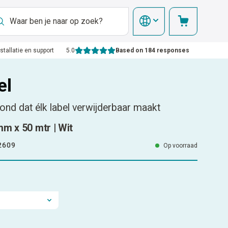
nstallatie en support
5.0
Based on 184 responses
el
ond dat élk label verwijderbaar maakt
m x 50 mtr | Wit
2609
Op voorraad