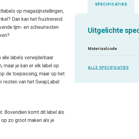
SPECIFICATIES
tlabels op magazijnstellingen,
inkel? Dan kan het frustrerend
ijvende lijm- en scheurresten
Uitgelichte spec
kken?
Materiaalcode
alle labels verwijderbaar
, maar je kan er elk label op
ALLE SPECIFICATIES
ct op de toepassing, maar op het
der resten van het SwapLabel
t. Bovendien komt dit label als
l op zo groot maken als je