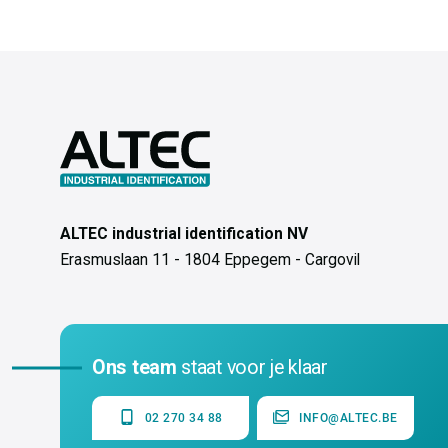
ALTEC industrial identification NV
Erasmuslaan 11 - 1804 Eppegem - Cargovil
Ons team
staat voor je klaar
02 270 34 88
INFO@ALTEC.BE