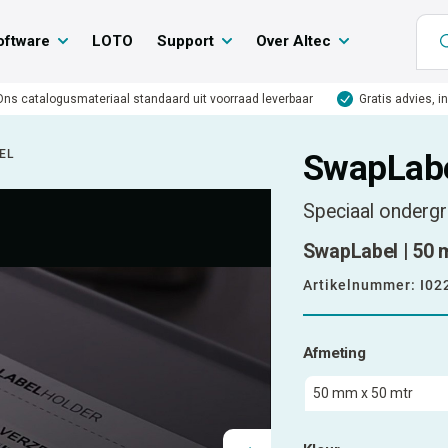
oftware
LOTO
Support
Over Altec
Ons catalogusmateriaal standaard uit voorraad leverbaar
Gratis advies, i
EL
SwapLab
Speciaal ondergr
SwapLabel | 50 m
Artikelnummer:
I02
Afmeting