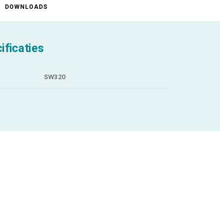
DOWNLOADS
ificaties
SW320