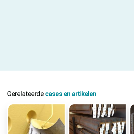
Uitgelichte specificaties
Gebruiksadvies
Gebruik een CL-1 of CL-2 Card
Laminator om snel cards te
lamineren
Materiaalcode
A239
ALLE SPECIFICATIES
Gerelateerde
cases en artikelen