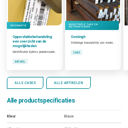
INDUSTRIËLE TAGS EN
INFORMATIE
WETPAINTCARDS
Oppervlaktebehandeling:
Oostingh
een overzicht van de
Volledige traceability van materialen
mogelijkheden
Identificatie tijdens poedercoaten, natlakken en verzinken
CASE
ARTIKEL
ALLE CASES
ALLE ARTIKELEN
Alle productspecificaties
Kleur
Blauw