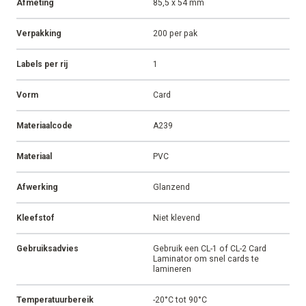
Afmeting
85,5 x 54 mm
Verpakking
200 per pak
Labels per rij
1
Vorm
Card
Materiaalcode
A239
Materiaal
PVC
Afwerking
Glanzend
Kleefstof
Niet klevend
Gebruiksadvies
Gebruik een CL-1 of CL-2 Card
Laminator om snel cards te
lamineren
Temperatuurbereik
-20°C tot 90°C