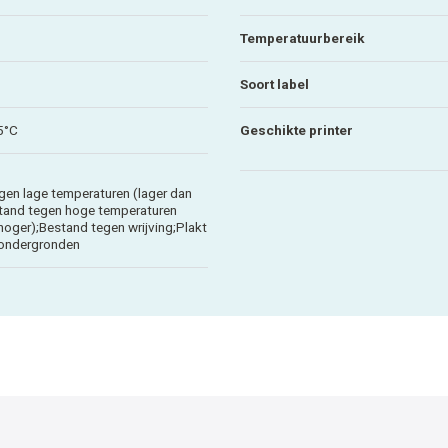
Temperatuurbereik
Soort label
5°C
Geschikte printer
gen lage temperaturen (lager dan
tand tegen hoge temperaturen
hoger);Bestand tegen wrijving;Plakt
 ondergronden