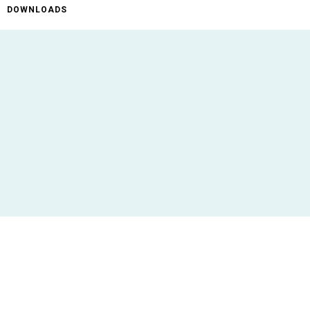
DOWNLOADS
ificaties
AR-25
TX8620