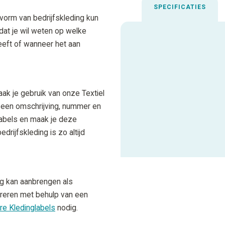
SPECIFICATIES
 vorm van bedrijfskleding kun
dat je wil weten op welke
heeft of wanneer het aan
Uitgelichte spec
Aanbevolen inktfolie
ak je gebruik van onze Textiel
Materiaalcode
d een omschrijving, nummer en
 labels en maak je deze
edrijfskleding is zo altijd
ALLE SPECIFICATIES
ig kan aanbrengen als
treren met behulp van een
re Kledinglabels
nodig.