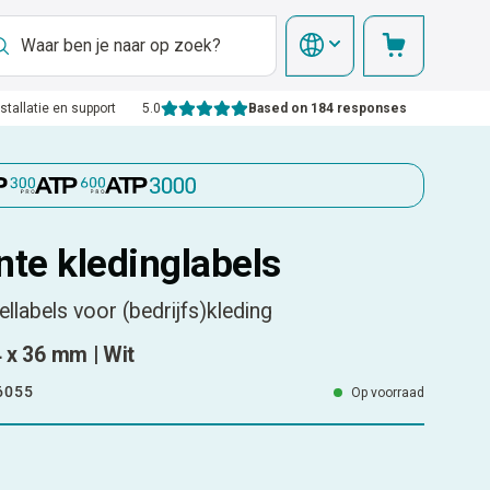
nstallatie en support
5.0
Based on 184 responses
te kledinglabels
llabels voor (bedrijfs)kleding
4 x 36 mm | Wit
6055
Op voorraad