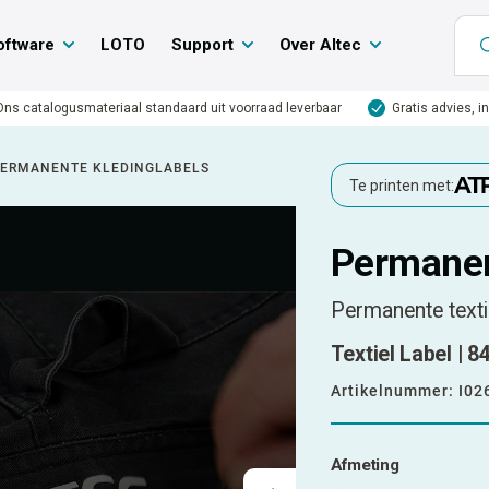
oftware
LOTO
Support
Over Altec
Ons catalogusmateriaal standaard uit voorraad leverbaar
Gratis advies, i
ERMANENTE KLEDINGLABELS
Te printen met:
Permanen
Permanente textie
Textiel Label | 8
Artikelnummer:
I02
Afmeting