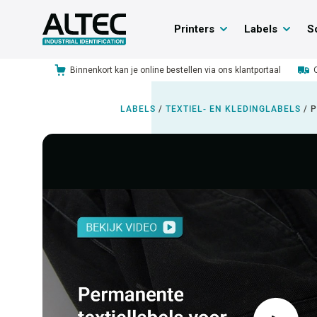
Printers
Labels
S
Binnenkort kan je online bestellen via ons klantportaal
LABELS
/
TEXTIEL- EN KLEDINGLABELS
/
P