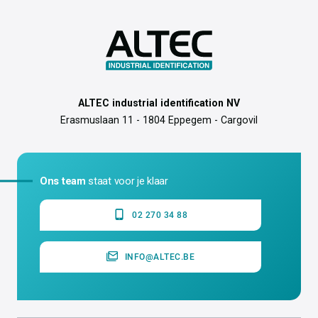
ALTEC industrial identification NV
Erasmuslaan 11 - 1804 Eppegem - Cargovil
Ons team
staat voor je klaar
02 270 34 88
INFO@ALTEC.BE