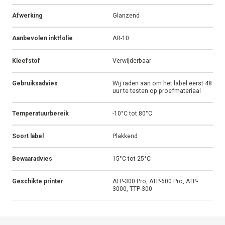
Afwerking
Glanzend
Aanbevolen inktfolie
AR-10
Kleefstof
Verwijderbaar
Gebruiksadvies
Wij raden aan om het label eerst 48
uur te testen op proefmateriaal
Temperatuurbereik
-10°C tot 80°C
Soort label
Plakkend
Bewaaradvies
15°C tot 25°C
Geschikte printer
ATP-300 Pro, ATP-600 Pro, ATP-
3000, TTP-300