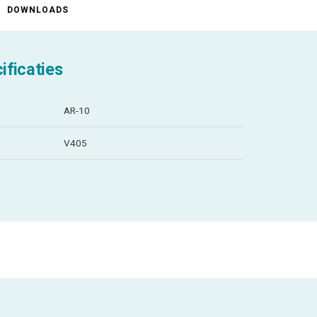
DOWNLOADS
ificaties
AR-10
V405