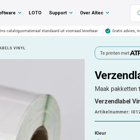
oftware
LOTO
Support
Over Altec
Ons catalogusmateriaal standaard uit voorraad leverbaar
Gratis advies, i
ABELS VINYL
Te printen met:
Verzendla
Maak pakketten t
Verzendlabel Vin
Artikelnummer:
I01
Kleur