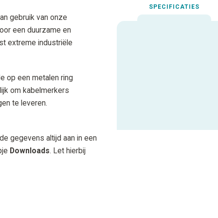
SPECIFICATIES
an gebruik van onze
voor een duurzame en
est extreme industriële
Uitgelichte spec
Max. Aantal karakters
e op een metalen ring
lijk om kabelmerkers
gen te leveren.
ALLE SPECIFICATIES
 de gegevens altijd aan in een
pje
Downloads
. Let hierbij