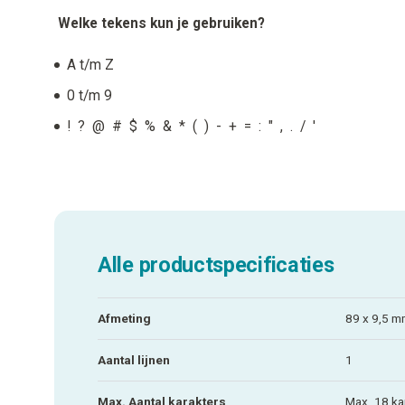
Welke tekens kun je gebruiken?
A t/m Z
0 t/m 9
! ? @ # $ % & * ( ) - + = : " , . / '
Alle productspecificaties
Afmeting
89 x 9,5 
Aantal lijnen
1
Max. Aantal karakters
Max. 18 ka