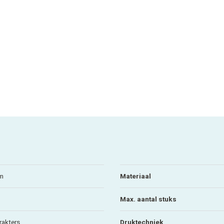
mm
Materiaal
Max. aantal stuks
rakters
Druktechniek