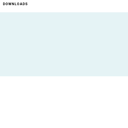
DOWNLOADS
ificaties
Max. 18 karakters