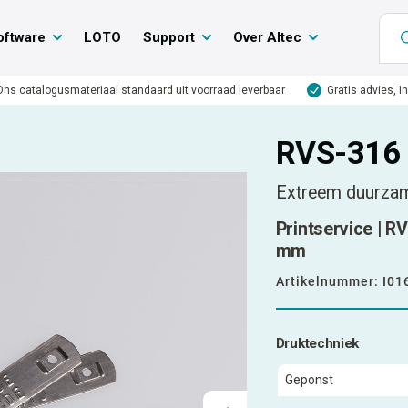
oftware
LOTO
Support
Over Altec
Ons catalogusmateriaal standaard uit voorraad leverbaar
Gratis advies, i
RVS-316 
Extreem duurza
Printservice | R
mm
Artikelnummer:
I01
Druktechniek