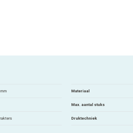
9mm
Materiaal
Max. aantal stuks
rakters
Druktechniek