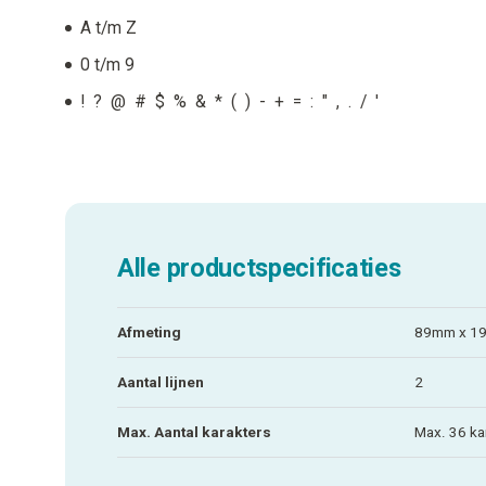
A t/m Z
0 t/m 9
! ? @ # $ % & * ( ) - + = : " , . / '
Alle productspecificaties
Afmeting
89mm x 1
Aantal lijnen
2
Max. Aantal karakters
Max. 36 ka