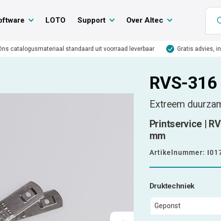
oftware
LOTO
Support
Over Altec
Ons catalogusmateriaal standaard uit voorraad leverbaar
Gratis advies, i
RVS-316 
Extreem duurza
Printservice | R
mm
Artikelnummer:
I01
Druktechniek