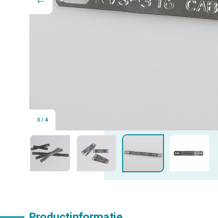
3
/
4
Productinformatie