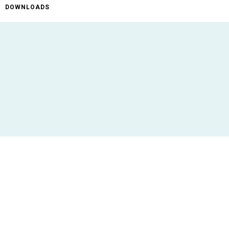
DOWNLOADS
ificaties
Max. 46 karakters