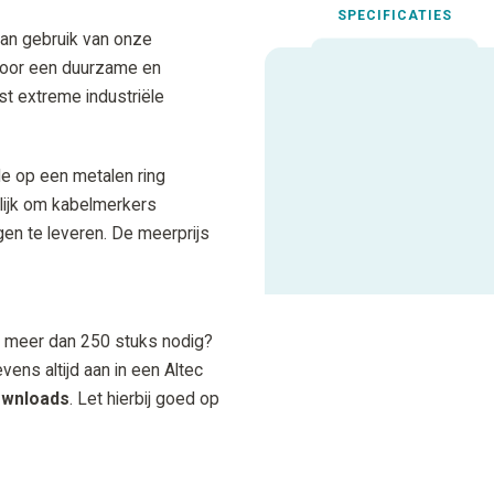
SPECIFICATIES
an gebruik van onze
voor een duurzame en
est extreme industriële
Uitgelichte spec
Max. Aantal karakters
e op een metalen ring
lijk om kabelmerkers
gen te leveren. De meerprijs
ALLE SPECIFICATIES
je meer dan 250 stuks nodig?
ens altijd aan in een Altec
wnloads
. Let hierbij goed op