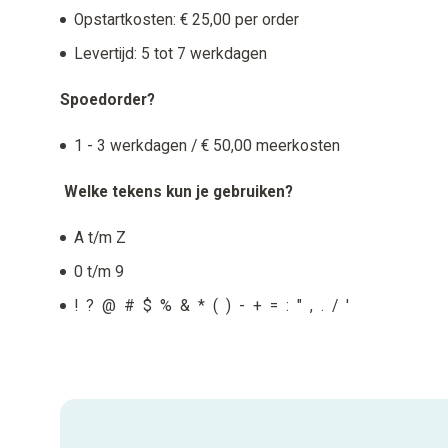
Opstartkosten: € 25,00 per order
Levertijd: 5 tot 7 werkdagen
Spoedorder?
1 - 3 werkdagen / € 50,00 meerkosten
Welke tekens kun je gebruiken?
A t/m Z
0 t/m 9
! ? @ # $ % & * ( ) - + = : " , . / '