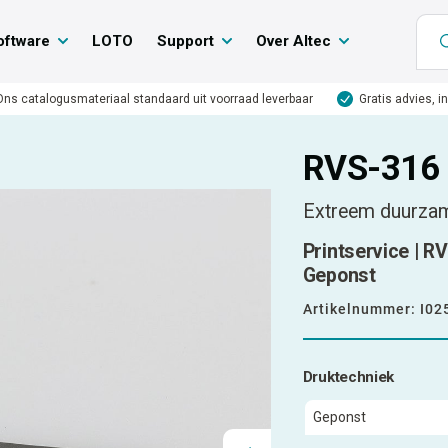
oftware
LOTO
Support
Over Altec
Ons catalogusmateriaal standaard uit voorraad leverbaar
Gratis advies, i
RVS-316 
Extreem duurza
Printservice | R
Geponst
Artikelnummer:
I02
Druktechniek