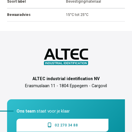
Soort label
Bevestigingmateriaal
Bewaaradvies
15°C tot 25°C
ALTEC industrial identification NV
Erasmuslaan 11 - 1804 Eppegem - Cargovil
Ons team
staat voor je klaar
02 270 34 88