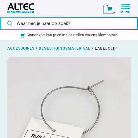
MENU
al
Ons catalogusmateriaal standaard uit voorraad leverbaar
ACCESSOIRES
/
BEVESTIGINGSMATERIAAL
/
LABELCLIP