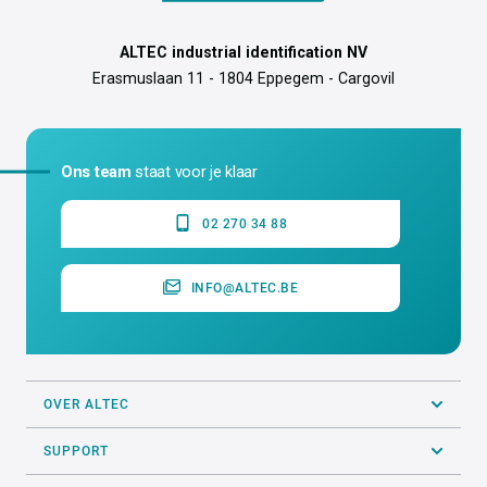
ALTEC industrial identification NV
Erasmuslaan 11 - 1804 Eppegem - Cargovil
Ons team
staat voor je klaar
02 270 34 88
INFO@ALTEC.BE