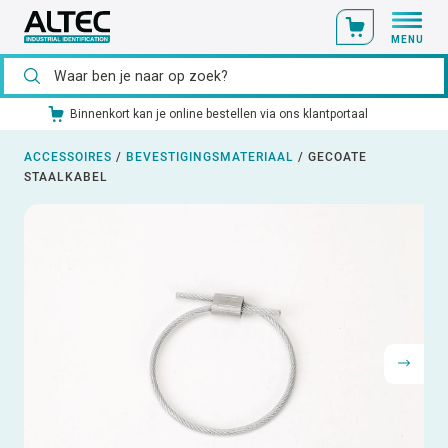
MENU
al
Ons catalogusmateriaal standaard uit voorraad leverbaar
ACCESSOIRES
/
BEVESTIGINGSMATERIAAL
/
GECOATE
STAALKABEL