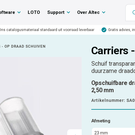
oftware
LOTO
Support
Over Altec
Ons catalogusmateriaal standaard uit voorraad leverbaar
Gratis advies, i
S - OP DRAAD SCHUIVEN
Carriers 
Schuif transparan
duurzame draad
Opschuifbare dr
2,50 mm
Artikelnummer:
SA0
Afmeting