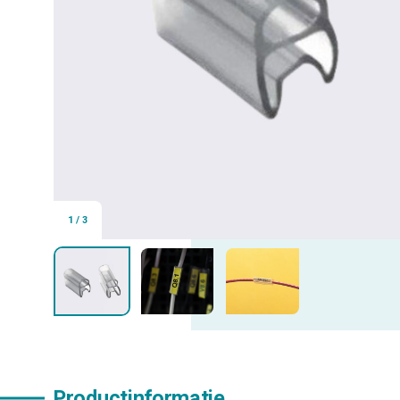
1
/
3
Productinformatie