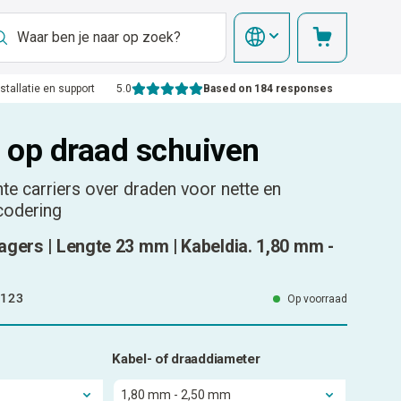
nstallatie en support
5.0
Based on 184 responses
- op draad schuiven
te carriers over draden voor nette en
codering
agers | Lengte 23 mm | Kabeldia. 1,80 mm -
123
Op voorraad
Kabel- of draaddiameter