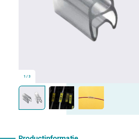
1
/
3
Productinformatie