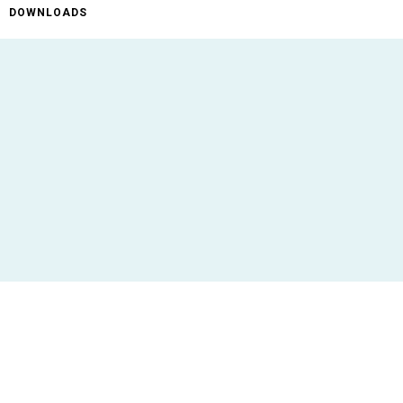
DOWNLOADS
ificaties
1,80 mm - 2,50 mm
Enkelvoudige inserts van 30 mm