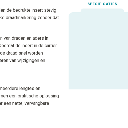
SPECIFICATIES
n de bedrukte insert stevig
lijke draadmarkering zonder dat
Uitgelichte spec
en van draden en aders in
Kabel- of draaddiameter
oordat de insert in de carrier
n de draad snel worden
Geschikt voor
eren van wijzigingen en
ALLE SPECIFICATIES
 meerdere lengtes en
rmen een praktische oplossing
er een nette, vervangbare