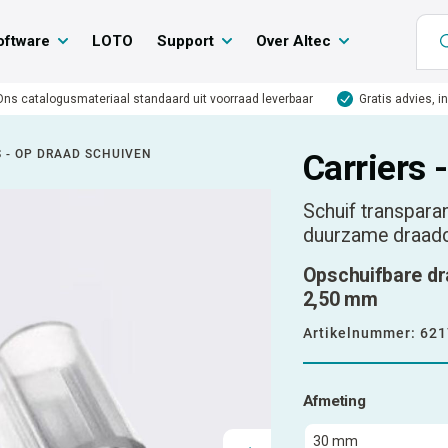
oftware
LOTO
Support
Over Altec
Ons catalogusmateriaal standaard uit voorraad leverbaar
Gratis advies, i
S - OP DRAAD SCHUIVEN
Carriers 
Schuif transparan
duurzame draad
Opschuifbare dr
2,50 mm
Artikelnummer:
621
Afmeting