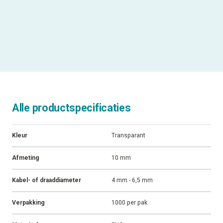
Kabel- of draaddiameter
4 mm - 6,5 mm
Geschikt voor
Enkelvoudige inserts van 10mm
ALLE SPECIFICATIES
Alle productspecificaties
Kleur
Transparant
Afmeting
10 mm
Kabel- of draaddiameter
4 mm - 6,5 mm
Verpakking
1000 per pak