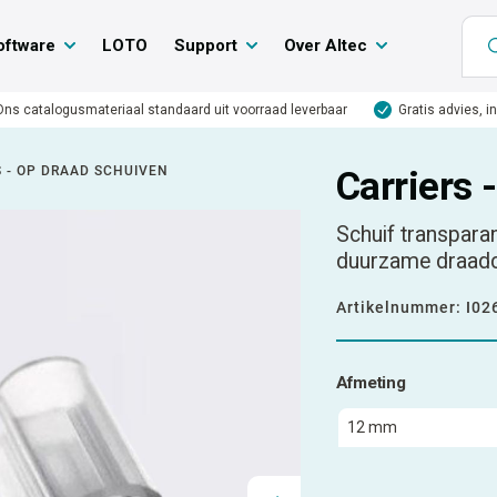
oftware
LOTO
Support
Over Altec
Ons catalogusmateriaal standaard uit voorraad leverbaar
Gratis advies, i
S - OP DRAAD SCHUIVEN
Carriers 
Schuif transparan
duurzame draad
Artikelnummer:
I02
Afmeting