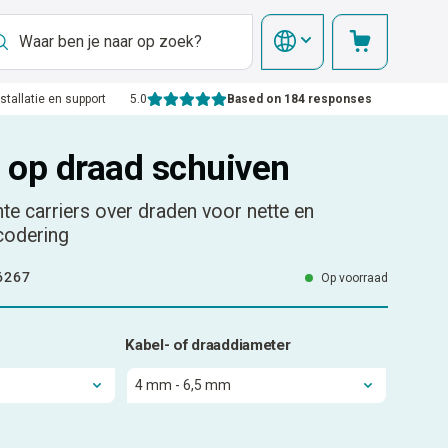
nstallatie en support
5.0
Based on 184 responses
- op draad schuiven
te carriers over draden voor nette en
codering
6267
Op voorraad
Kabel- of draaddiameter