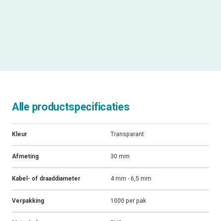
Kabel- of draaddiameter
4 mm - 6,5 mm
Geschikt voor
Enkelvoudige inserts van 30 mm
ALLE SPECIFICATIES
Alle productspecificaties
Kleur
Transparant
Afmeting
30 mm
Kabel- of draaddiameter
4 mm - 6,5 mm
Verpakking
1000 per pak