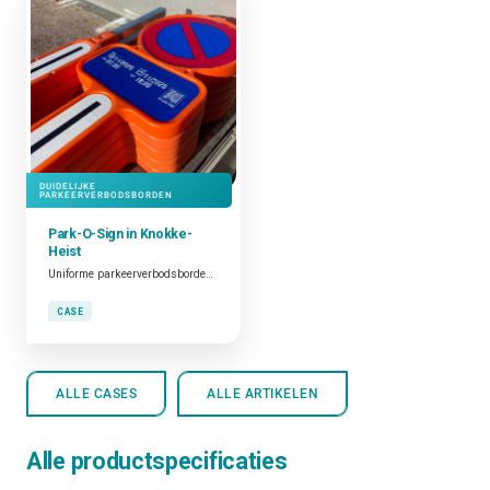
DUIDELIJKE
PARKEERVERBODSBORDEN
Park-O-Sign in Knokke-
Heist
Uniforme parkeerverbodsborden in Knokke-Heist
CASE
ALLE CASES
ALLE ARTIKELEN
Alle productspecificaties