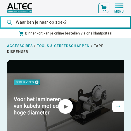
MENU
line bestellen via ons klantportaal
Ons catalogusmateriaal st
ACCESSOIRES
/
TOOLS & GEREEDSCHAPPEN
/
TAPE
DISPENSER