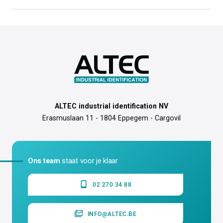
Verpakking
Per stuk
Soort label
Hulpmiddel
Bewaaradvies
15°C tot 25°C
ALTEC industrial identification NV
Erasmuslaan 11 - 1804 Eppegem - Cargovil
Ons team
staat voor je klaar