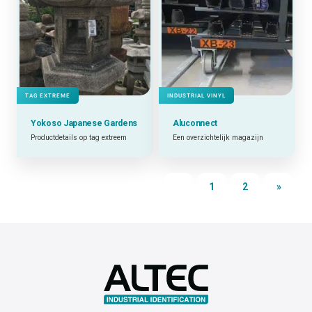
TAG EXTREME
INDUSTRIAL VINYL
Yokoso Japanese Gardens
Aluconnect
Productdetails op tag extreem
Een overzichtelijk magazijn
1
2
»