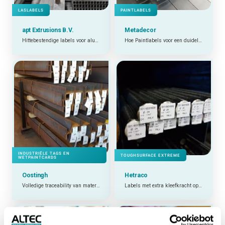
LASLABELS
PAINTLABELS
apt Extrusions B.V.
Metadecor
Hittebestendige labels voor aluminium profielen
Hoe Paintlabels voor een duidelijk materiaaloverzicht zorgen
INDUSTRIËLE TAGS EN
TOUGHSURFACE EXTREME
WETPAINTCARDS
Oostingh
Hetraco
Volledige traceability van materialen
Labels met extra kleefkracht op ruwe ondergrond