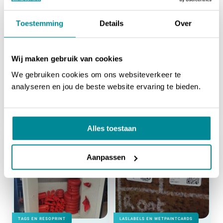
Toestemming
Details
Over
Wij maken gebruik van cookies
We gebruiken cookies om ons websiteverkeer te
FLEXIBELE TYPEPLATEN
PAINTLABELS
analyseren en jou de beste website ervaring te bieden.
Grundfos Nederland
Panelen Holland
Flexibele typeplaten met QR-codes
Paintlabels
Alles toestaan
Aanpassen
TAGS EN RESOPRINT
LASLABELS EN WETPAINTCARDS