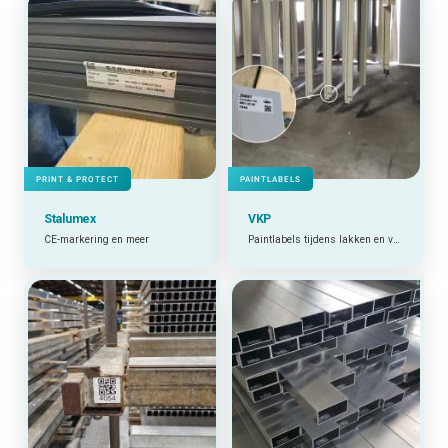
PRINT & PROTECT
PAINTLABELS
Stalumex
VKP
CE-markering en meer
Paintlabels tijdens lakken en verven