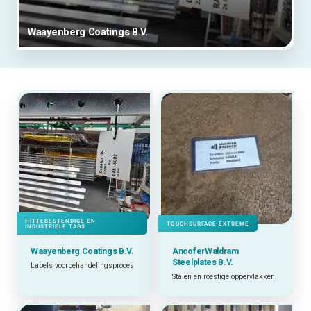
Waayenberg Coatings B.V.
HITTEBESTENDIGE EN
TOUGHSURFACE EXTREME
INDUSTRIËLE TAGS
Waayenberg Coatings B.V.
AncoferWaldram
Steelplates B.V.
Labels voorbehandelingsproces
Stalen en roestige oppervlakken