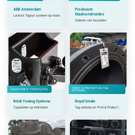
AEB Amsterdam
Producent
Staalconstructies
Lockout Tagout systeem op maat
Coderen van lasnaden
PRINT & PROTECT EN TAG
INDUSTRIËLE TYPEPLATEN
EXTREME
Brink Towing Systems
Royal Smals
Typeplaten op trekhaken
Tag extreme en Print & Protect labels