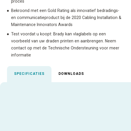
proces
Bekroond met een Gold Rating als innovatief bedradings-
en communicatieproduct bij de 2020 Cabling Installation &
Maintenance Innovators Awards
Test voordat u koopt: Brady kan vlaglabels op een
voorbeeld van uw draden printen en aanbrengen. Neem
contact op met de Technische Ondersteuning voor meer
informatie
SPECIFICATIES
DOWNLOADS
Uitgelichte specificaties
Afmeting
38,35 x 45,21 x 60,45 cm
Garantievoorwaarden
1 jaar