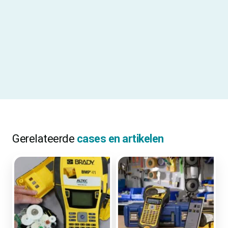
Printresolutie
300 DPI
Printtechnologie
Thermal Transfer
Printbreedte
51 mm
ALLE SPECIFICATIES
Gerelateerde
cases en artikelen