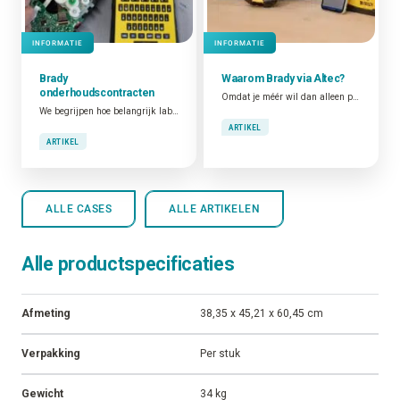
INFORMATIE
INFORMATIE
Brady
Waarom Brady via Altec?
onderhoudscontracten
Omdat je méér wil dan alleen producten. Wij vertalen je toepassing naar de juiste Brady-oplossing, zorgen voor snelle levering, correcte plaatsing en maken je team vlot wegwijs.
We begrijpen hoe belangrijk labelprinters kunnen zijn. We weten dat ze een essentiële rol spelen bij het mogelijk maken van tracering, kwaliteitscontrole, fraudepreventie, verhoogde veiligheid en operationele efficiëntie. Daarom bieden we voor elk technisch probleem zo snel mogelijk een oplossing.
ARTIKEL
ARTIKEL
ALLE CASES
ALLE ARTIKELEN
Alle productspecificaties
Afmeting
38,35 x 45,21 x 60,45 cm
Verpakking
Per stuk
Gewicht
34 kg