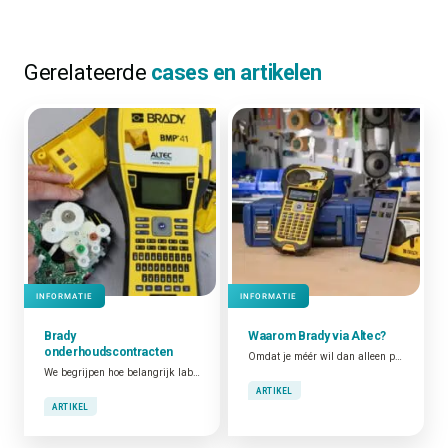
Gerelateerde
cases en artikelen
INFORMATIE
INFORMATIE
Brady
Waarom Brady via Altec?
onderhoudscontracten
Omdat je méér wil dan alleen producten. Wij vertalen je toepassing naar de juiste Brady-oplossing, zorgen voor snelle levering, correcte plaatsing en maken je team vlot wegwijs.
We begrijpen hoe belangrijk labelprinters kunnen zijn. We weten dat ze een essentiële rol spelen bij het mogelijk maken van tracering, kwaliteitscontrole, fraudepreventie, verhoogde veiligheid en operationele efficiëntie. Daarom bieden we voor elk technisch probleem zo snel mogelijk een oplossing.
ARTIKEL
ARTIKEL