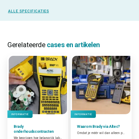
ALLE SPECIFICATIES
Gerelateerde
cases en artikelen
INFORMATIE
INFORMATIE
Brady
Waarom Brady via Altec?
onderhoudscontracten
Omdat je méér wil dan alleen producten. Wij vertalen je toepassing naar de juiste Brady-oplossing, zorgen voor snelle levering, correcte plaatsing en maken je team vlot wegwijs.
We begrijpen hoe belangrijk labelprinters kunnen zijn. We weten dat ze een essentiële rol spelen bij het mogelijk maken van tracering, kwaliteitscontrole, fraudepreventie, verhoogde veiligheid en operationele efficiëntie. Daarom bieden we voor elk technisch probleem zo snel mogelijk een oplossing.