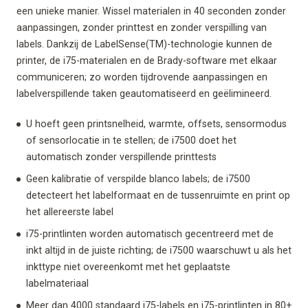
een unieke manier. Wissel materialen in 40 seconden zonder
aanpassingen, zonder printtest en zonder verspilling van
labels. Dankzij de LabelSense(TM)-technologie kunnen de
printer, de i75-materialen en de Brady-software met elkaar
communiceren; zo worden tijdrovende aanpassingen en
labelverspillende taken geautomatiseerd en geëlimineerd.
U hoeft geen printsnelheid, warmte, offsets, sensormodus
of sensorlocatie in te stellen; de i7500 doet het
automatisch zonder verspillende printtests
Geen kalibratie of verspilde blanco labels; de i7500
detecteert het labelformaat en de tussenruimte en print op
het allereerste label
i75-printlinten worden automatisch gecentreerd met de
inkt altijd in de juiste richting; de i7500 waarschuwt u als het
inkttype niet overeenkomt met het geplaatste
labelmateriaal
Meer dan 4000 standaard i75-labels en i75-printlinten in 80+