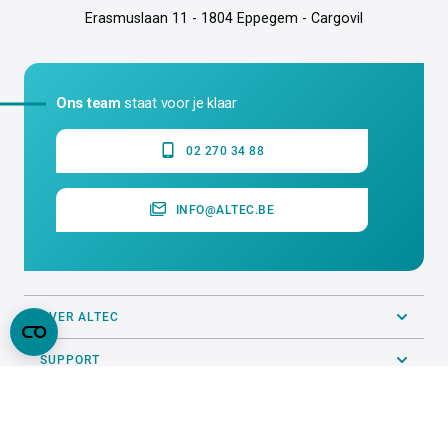
Erasmuslaan 11 - 1804 Eppegem - Cargovil
Ons team
staat voor je klaar
02 270 34 88
INFO@ALTEC.BE
OVER ALTEC
SUPPORT
ALGEMEEN
PRINTSERVICE