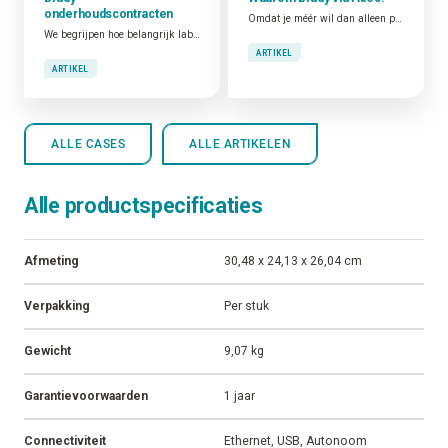
Gerelateerde
cases en artikelen
INFORMATIE
INFORMATIE
Brady
Waarom Brady via Altec?
onderhoudscontracten
Omdat je méér wil dan alleen producten. Wij vertalen je toepassing naar de juiste Brady-oplossing, zorgen voor snelle levering, correcte plaatsing en maken je team vlot wegwijs.
We begrijpen hoe belangrijk labelprinters kunnen zijn. We weten dat ze een essentiële rol spelen bij het mogelijk maken van tracering, kwaliteitscontrole, fraudepreventie, verhoogde veiligheid en operationele efficiëntie. Daarom bieden we voor elk technisch probleem zo snel mogelijk een oplossing.
ARTIKEL
ARTIKEL