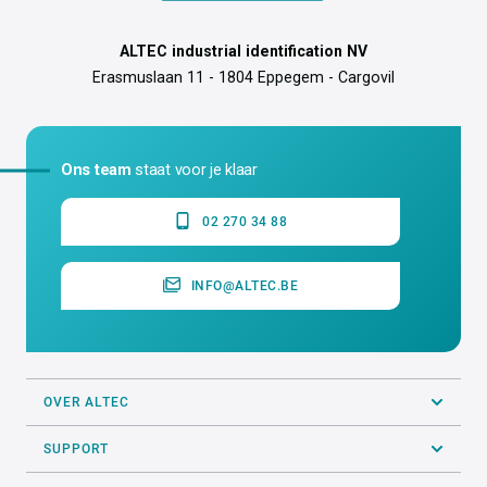
Printtechnologie
Thermal Transfer
Printsnelheid
Max. 76 mm per seconde
Soort labelprinter
Desktop labelprinter, Signalisatie
labelprinter
Printresolutie
300 DPI
ALTEC industrial identification NV
Erasmuslaan 11 - 1804 Eppegem - Cargovil