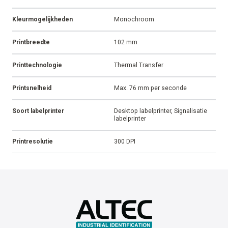
ALLE CASES
ALLE ARTIKELEN
Alle productspecificaties
Afmeting
30,48 x 24,13 x 26,04 cm
Verpakking
Per stuk
Gewicht
9,07 kg
Garantievoorwaarden
1 jaar
Connectiviteit
Ethernet, USB, Autonoom
Kleurmogelijkheden
Monochroom
Printbreedte
102 mm