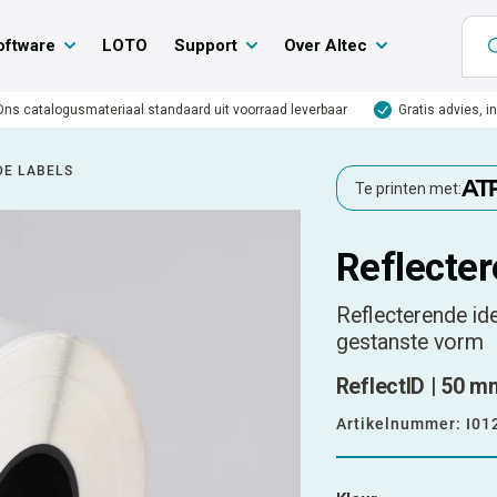
oftware
LOTO
Support
Over Altec
Ons catalogusmateriaal standaard uit voorraad leverbaar
Gratis advies, i
DE LABELS
Te printen met:
Reflecter
Reflecterende ide
gestanste vorm
ReflectID | 50 m
Artikelnummer:
I01