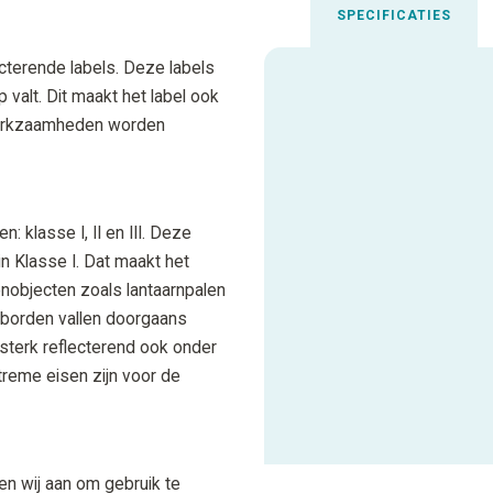
SPECIFICATIES
ecterende labels. Deze labels
 valt. Dit maakt het label ook
Uitgelichte spec
 werkzaamheden worden
Aanbevolen inktfolie
Gebruiksadvies
: klasse I, II en III. Deze
n Klasse I. Dat maakt het
tenobjecten zoals lantaarnpalen
Materiaal
gsborden vallen doorgaans
Materiaalcode
sterk reflecterend ook onder
treme eisen zijn voor de
ALLE SPECIFICATIES
en wij aan om gebruik te