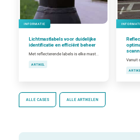
INFORMATIE
INFORMAT
Lichtmastlabels voor duidelijke
Reflec
identificatie en efficiënt beheer
optim
scann
Met reflecterende labels is elke mast direct herkenbaar
ARTIKEL
ARTIK
ALLE CASES
ALLE ARTIKELEN