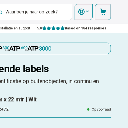
nstallatie en support
5.0
Based on 184 responses
ende labels
ntificatie op buitenobjecten, in continu en
m x 22 mtr | Wit
2472
Op voorraad