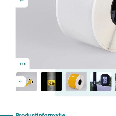
8
/
8
Productinformatie