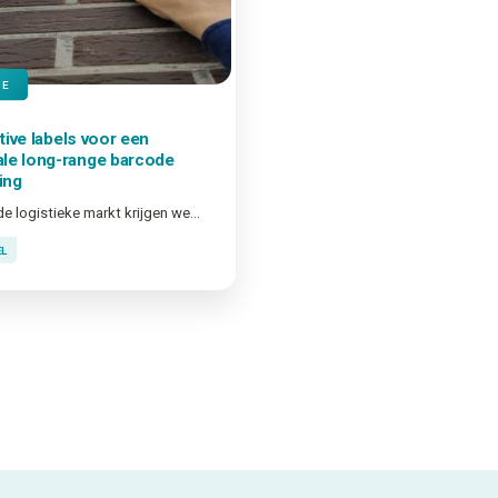
IE
tive
labels voor een
ale long-range barcode
ing
Vanuit de logistieke markt krijgen we steeds meer aanvragen voor labels die gescand moeten worden vanop verdere afstand.
EL