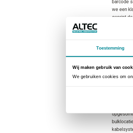
barcode sc
we een kla
geprint d
Een aantal
• Een mind
• Door de
Toestemming
palletstel
verzonken 
Wij maken gebruik van cook
• Het sca
We gebruiken cookies om ons 
• Outdoor 
gescand m
Onze
refl
uitzendt t
opgesomde
bulklocat
kabelsyst