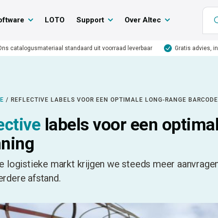
oftware
LOTO
Support
Over Altec
Ons catalogusmateriaal standaard uit voorraad leverbaar
Gratis advies, i
IE
/
REFLECTIVE LABELS VOOR EEN OPTIMALE LONG-RANGE BARCOD
ective
labels voor een optima
ning
de logistieke markt krijgen we steeds meer aanvrag
erdere afstand.