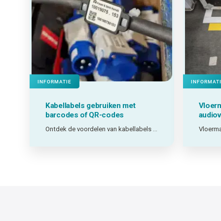
INFORMATIE
INFORMAT
Kabellabels gebruiken met
Vloerm
barcodes of QR-codes
audiov
Ontdek de voordelen van kabellabels met barcodes en QR-codes.