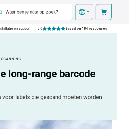
nstallatie en support
5.0
Based on 184 responses
E SCANNING
le long-range barcode
en voor labels die gescand moeten worden