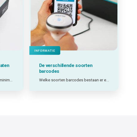
INFORMATIE
laten
De verschillende soorten
barcodes
Afhankelijk zijn van levertijden, minimumafnames en externe leveranciers? Of zelf printen wanneer je het nodig hebt? Welke keuze het beste werkt, hangt af van jouw situatie.
Welke soorten barcodes bestaan er en welke past het best bij mijn toepassing?