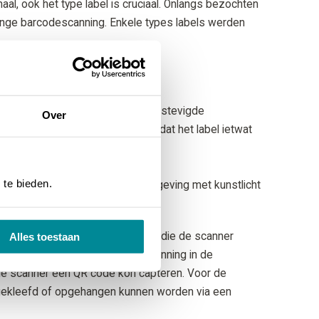
aal, ook het type label is cruciaal. Onlangs bezochten
-range barcodescanning. Enkele types labels werden
nproces:
n voorzien worden op oudere, verstevigde
Over
bracht diende te worden, maakte dat het label ietwat
anning.
ftruck.
 te bieden.
frequent in een donkere buitenomgeving met kunstlicht
eersomstandigheden een rol.
an het label weerkaatst de straal die de scanner
Alles toestaan
 niet alleen voor een optimale scanning in de
de scanner een QR code kon capteren. Voor de
e gekleefd of opgehangen kunnen worden via een