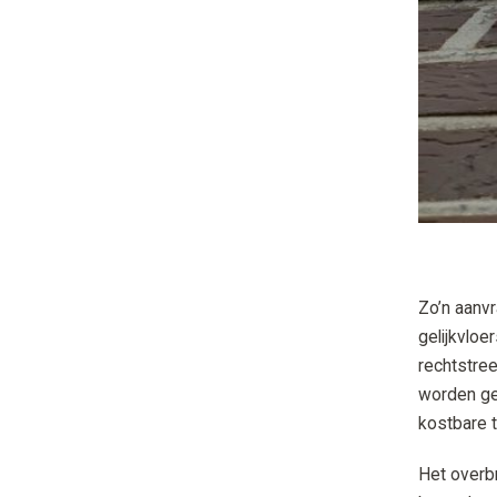
Zo’n aanvr
gelijkvlo
rechtstree
worden ges
kostbare t
Het overb