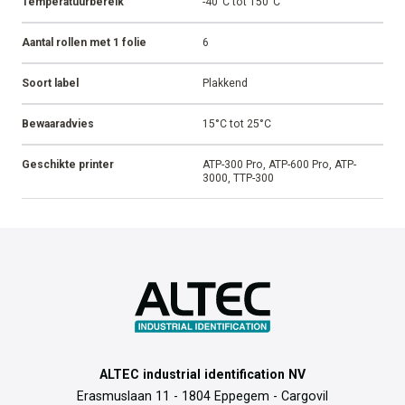
Vorm
Gestanst
Materiaalcode
P5000
Materiaal
Polyester
Afwerking
Glanzend
Aanbevolen inktfolie
AR-10
Kleefstof
Permanent
Temperatuurbereik
-40°C tot 150°C
Aantal rollen met 1 folie
6
Soort label
Plakkend
Bewaaradvies
15°C tot 25°C