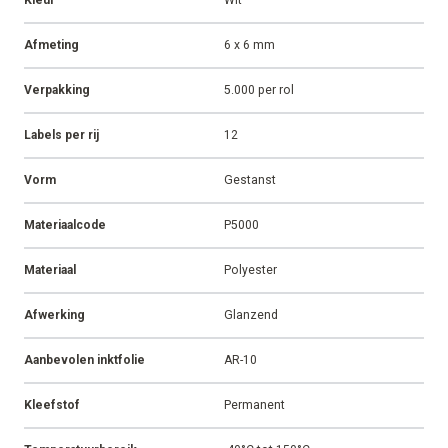
QR of streepjes: welke
Climanova
code
print ik op mijn labels?
Identificatie van besturingskasten
Een QR-code of toch een klassieke streepjescode? Alles hangt af van waar en waarvoor je de code gaat gebruiken, maar vaak is een [QR-code] de juiste keuze. We leggen even uit waarom!
CASE
ARTIKEL
ALLE CASES
ALLE ARTIKELEN
Alle productspecificaties
Kleur
Wit
Afmeting
6 x 6 mm
Verpakking
5.000 per rol
Labels per rij
12