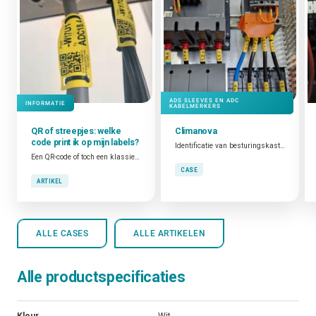
Polyimide labels
Codeer snel en duidelijk componenten
of printplaten
Gerelateerde
cases en artikelen
ADS SLEEVES EN ADC
INFORMATIE
KABELMERKERS