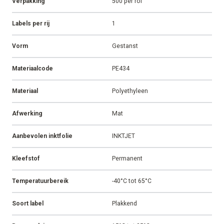
Verpakking
500 per rol
Labels per rij
1
Vorm
Gestanst
Materiaalcode
PE434
Materiaal
Polyethyleen
Afwerking
Mat
Aanbevolen inktfolie
INKTJET
Kleefstof
Permanent
Temperatuurbereik
-40°C tot 65°C
Soort label
Plakkend