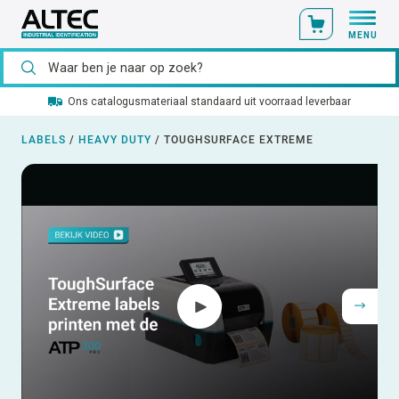
MENU
Ons catalogusmateriaal standaard uit voorraad leverbaar
LABELS
/
HEAVY DUTY
/
TOUGHSURFACE EXTREME