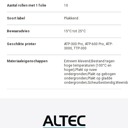
Afwerking
Glanzend
Aanbevolen inktfolie
AR-10
Kleefstof
Ultra-Permanent
Temperatuurbereik
-20°C tot 120°C
Levensduur met
+10 jaar
beschermlaminaat
Aantal rollen met 1 folie
10
Soort label
Plakkend
Bewaaradvies
15°C tot 25°C
Geschikte printer
ATP-300 Pro, ATP-600 Pro, ATP-
3000, TTP-300
Materiaaleigenschappen
Extreem klevend;Bestand tegen