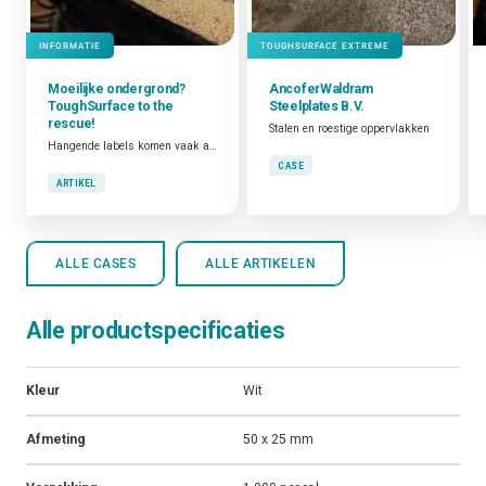
Gerelateerde
cases en artikelen
INFORMATIE
TOUGHSURFACE EXTREME
Moeilijke ondergrond?
AncoferWaldram
ToughSurface
to the
Steelplates B.V.
rescue!
Stalen en roestige oppervlakken
Hangende labels komen vaak aan bod in toepassingen waar onze klanten niets wil kleven op de component die gemarkeerd moet worden.
CASE
ARTIKEL