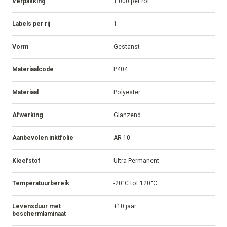
ALLE CASES
ALLE ARTIKELEN
Alle productspecificaties
Kleur
Wit
Afmeting
50 x 25 mm
Verpakking
1.000 per rol
Labels per rij
1
Vorm
Gestanst
Materiaalcode
P404
Materiaal
Polyester