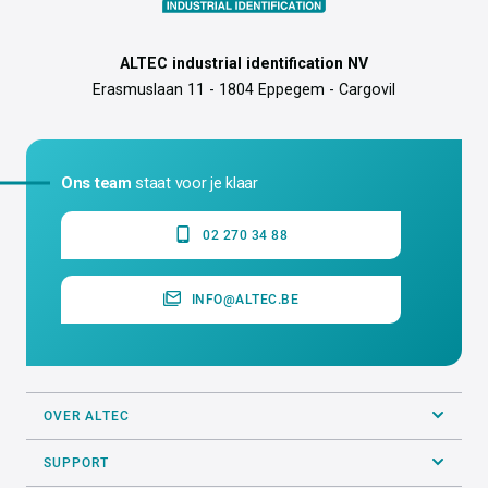
hoge temperaturen (100°C en
hoger);Plakt op ruwe
ondergronden;Plakt op gebogen
ondergronden;Plakt op gladde
ondergronden;Scheurbestendig;Weersb
ALTEC industrial identification NV
Erasmuslaan 11 - 1804 Eppegem - Cargovil
Ons team
staat voor je klaar
02 270 34 88