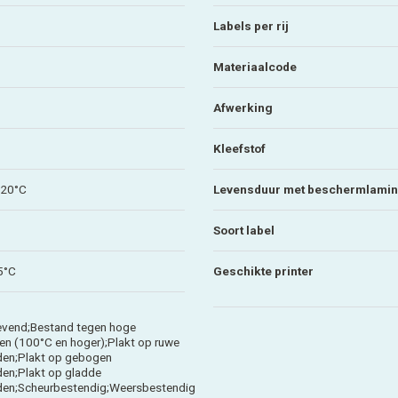
Labels per rij
Materiaalcode
Afwerking
Kleefstof
120°C
Levensduur met beschermlamin
Soort label
5°C
Geschikte printer
evend;Bestand tegen hoge
en (100°C en hoger);Plakt op ruwe
den;Plakt op gebogen
en;Plakt op gladde
den;Scheurbestendig;Weersbestendig