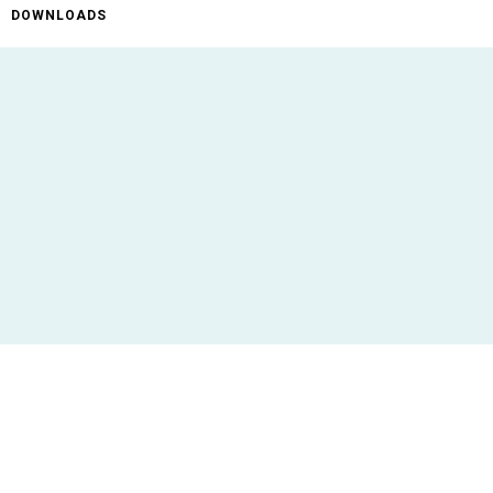
DOWNLOADS
ificaties
AR-10
P404