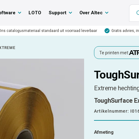
oftware
LOTO
Support
Over Altec
Ons catalogusmateriaal standaard uit voorraad leverbaar
Gratis advies, i
XTREME
Te printen met:
ToughSur
Extreme hechting
ToughSurface Ex
Artikelnummer:
I01
Afmeting