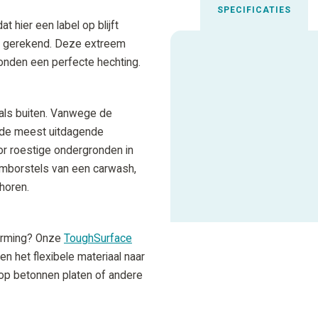
SPECIFICATIES
 hier een label op blijft
ls gerekend. Deze extreem
onden een perfecte hechting.
Uitgelichte spec
Aanbevolen inktfolie
n als buiten. Vanwege de
p de meest uitdagende
Materiaalcode
or roestige ondergronden in
oamborstels van een carwash,
horen.
ALLE SPECIFICATIES
vorming? Onze
ToughSurface
n het flexibele materiaal naar
 op betonnen platen of andere