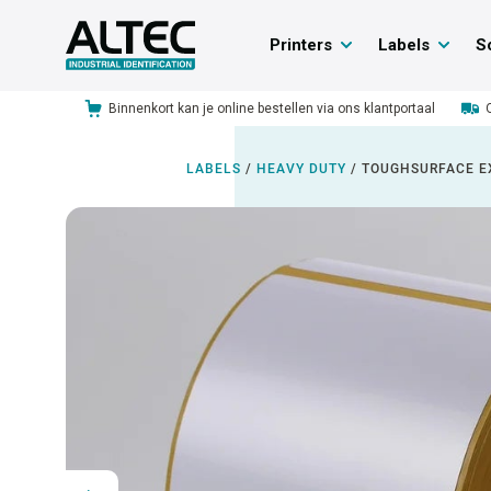
Printers
Labels
S
Binnenkort kan je online bestellen via ons klantportaal
LABELS
/
HEAVY DUTY
/
TOUGHSURFACE E