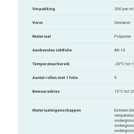
Verpakking
200 per rol
Vorm
Gestanst
Materiaal
Polyester
Aanbevolen inktfolie
AR-10
Temperatuurbereik
-20°C tot 
Aantal rollen met 1 folie
9
Bewaaradvies
15°C tot 2
Materiaaleigenschappen
Extreem kl
temperatur
ondergron
ondergrond
ondergron