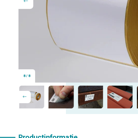
8
/
8
Productinformatie