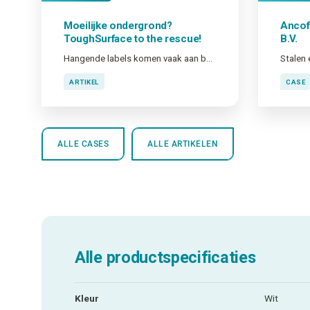
Moeilijke ondergrond?
Ancof
ToughSurface
to the rescue!
B.V.
Hangende labels komen vaak aan bod in toepassingen waar onze klanten niets wil kleven op de component die gemarkeerd moet worden.
Stalen 
ARTIKEL
CASE
ALLE CASES
ALLE ARTIKELEN
Alle productspecificaties
Kleur
Wit