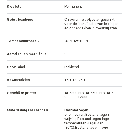
Kleefstof
Permanent
Gebruiksadvies
Chloorarme polyester geschikt
voor de identificatie van leidingen
en oppervlakken in roestvrij staal
Temperatuurbereik
-40°C tot 100°C
Aantal rollen met 1 folie
9
Soort label
Plakkend
Bewaaradvies
15°C tot 25°C
Geschikte printer
ATP-300 Pro, ATP-600 Pro, ATP-
3000, TTP-300
Materiaaleigenschappen
Bestand tegen
chemicaliën;Bestand tegen
wrijving;Bestand tegen lage
temperaturen (lager dan
-30°C);Bestand tegen hoge