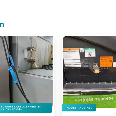
en
TECTABLE KABELMERKERS EN
INDUSTRIAL VINYL
L VINYL LABELS