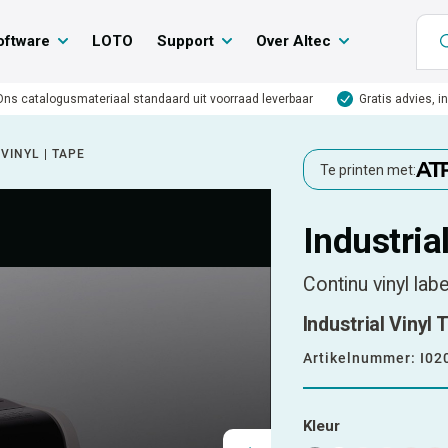
oftware
LOTO
Support
Over Altec
Ons catalogusmateriaal standaard uit voorraad leverbaar
Gratis advies, i
VINYL | TAPE
Te printen met:
Industrial
Continu vinyl lab
Industrial Vinyl 
Artikelnummer:
I02
Kleur