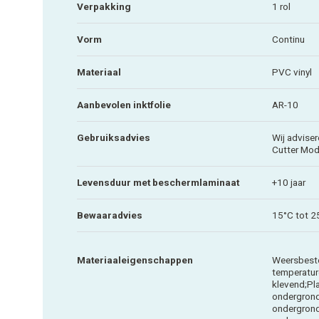
Verpakking
1 rol
Vorm
Continu
Materiaal
PVC vinyl
Aanbevolen inktfolie
AR-10
Gebruiksadvies
Wij adviser
Cutter Mod
Levensduur met beschermlaminaat
+10 jaar
Bewaaradvies
15°C tot 2
Materiaaleigenschappen
Weersbeste
temperature
klevend;Pl
ondergrond
ondergrond