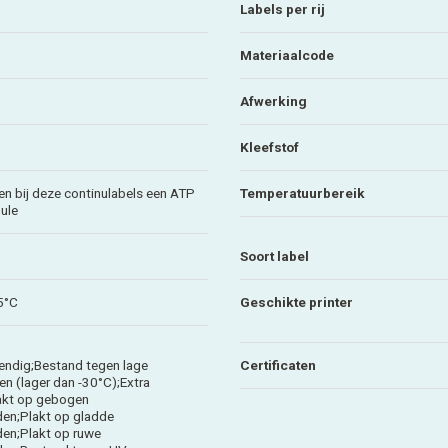
Labels per rij
Materiaalcode
Afwerking
Kleefstof
en bij deze continulabels een ATP
Temperatuurbereik
ule
Soort label
5°C
Geschikte printer
ndig;Bestand tegen lage
Certificaten
n (lager dan -30°C);Extra
akt op gebogen
en;Plakt op gladde
en;Plakt op ruwe