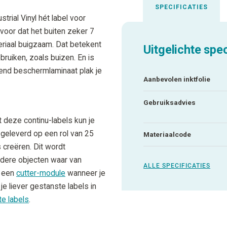
SPECIFICATIES
rial Vinyl hét label voor
voor dat het buiten zeker 7
ateriaal buigzaam. Dat betekent
Uitgelichte spec
ruiken, zoals buizen. En is
end beschermlaminaat plak je
Aanbevolen inktfolie
Gebruiksadvies
t deze continu-labels kun je
 geleverd op een rol van 25
Materiaalcode
 creëren. Dit wordt
ndere objecten waar van
ALLE SPECIFICATIES
n een
cutter-module
wanneer je
 je liever gestanste labels in
te labels
.