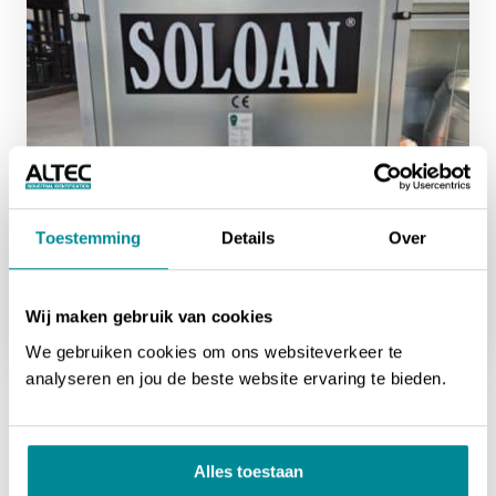
Toestemming
Details
Over
Wij maken gebruik van cookies
We gebruiken cookies om ons websiteverkeer te
Labels
in gebruik
analyseren en jou de beste website ervaring te bieden.
Soloan gebruikt een voorbedrukte versie van onze
Industrial
Vinyl labels
, hierop staat de naam van Soloan in het groot
bedrukt. Hiermee zorgen ze voor interne- en externe
Alles toestaan
herkenbaarheid. Soloan zet
Industriële typeplaten
in om