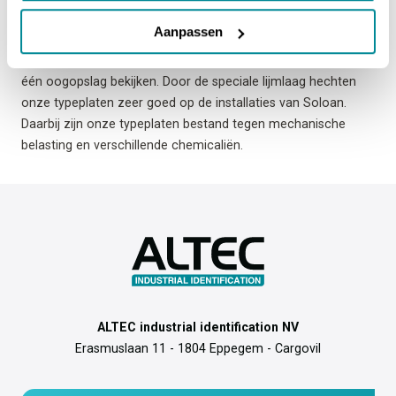
belangrijke informatie op de installaties weer te geven, zoals
Aanpassen
het type, bouwjaar en het serienummer van de installatie. Zo
kan iedereen alle benodigde informatie over de installatie in
één oogopslag bekijken. Door de speciale lijmlaag hechten
onze typeplaten zeer goed op de installaties van Soloan.
Daarbij zijn onze typeplaten bestand tegen mechanische
belasting en verschillende chemicaliën.
ALTEC industrial identification NV
Erasmuslaan 11 - 1804 Eppegem - Cargovil