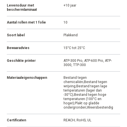
Levensduur met
+10 jaar
beschermlaminaat
Aantal rollen met 1 folie
10
Soort label
Plakkend
Bewaaradvies
15°C tot 25°C
Geschikte printer
ATP-300 Pro, ATP-600 Pro, ATP-
3000, TTP-300
Materiaaleigenschappen
Bestand tegen
chemicaliën;Bestand tegen
wrijving;Bestand tegen lage
temperaturen (lager dan
-30°C);Bestand tegen hoge
temperaturen (100°C en
hoger);Plakt op gladde
ondergronden;Weersbestendig
Certificaten
REACH; RoHS; UL