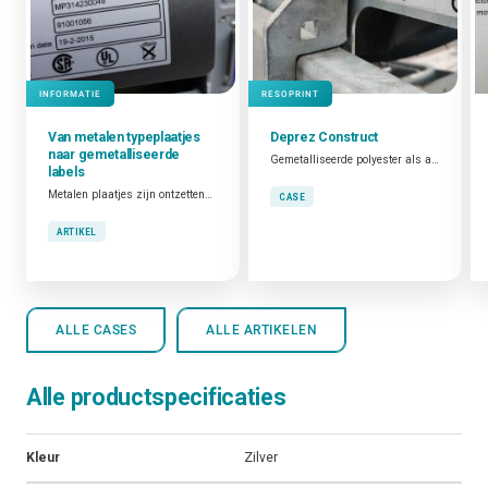
INFORMATIE
RESOPRINT
Van metalen typeplaatjes
Deprez Construct
naar
gemetalliseerde
Gemetalliseerde polyester als alternatief voor gegraveerde typeplaten
labels
Metalen plaatjes zijn ontzettend populair om producten te identificeren. Robuust zijn ze zeker, maar dat zijn onze gemetalliseerde labels ook. Zo’n [duurzame labels] hebben heel wat voordelen tegenover de traditionele metalen plaatjes. Je ontdekt ze hier!
CASE
ARTIKEL
ALLE CASES
ALLE ARTIKELEN
Alle productspecificaties
Kleur
Zilver