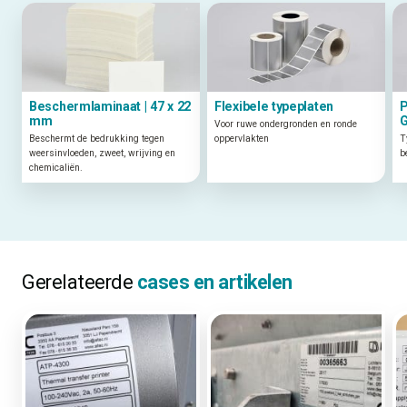
Beschermlaminaat | 47 x 22
Flexibele typeplaten
P
mm
G
Voor ruwe ondergronden en ronde
Beschermt de bedrukking tegen
oppervlakten
T
weersinvloeden, zweet, wrijving en
b
chemicaliën.
Gerelateerde
cases en artikelen