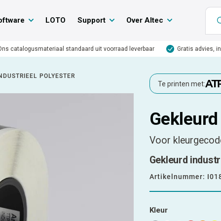
oftware
LOTO
Support
Over Altec
Ons catalogusmateriaal standaard uit voorraad leverbaar
Gratis advies, i
NDUSTRIEEL POLYESTER
Te printen met:
Gekleurd 
Voor kleurgecode
Gekleurd industri
Artikelnummer:
I01
Kleur