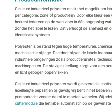
Gekleurd industrieel polyester maakt het mogelijk om la
per categorie, zone of productielijn. Door elke kleur een
herkent iedereen op de werkvloer in één oogopslag wat hi
zonder het label te lezen. Dat verhoogt de snelheid én 
identificatiesysteem.
Polyester is bestand tegen hoge temperaturen, chemical
mechanische slijtage. Daardoor blijven de labels leesbaa
industriële omgevingen zoals productieruimtes, technisch
machineparken. De stevige kleeflaag zorgt voor een pe
en licht gebogen oppervlakken.
Gekleurd industrieel polyester wordt geleverd als continu
labellengte bepaalt en bij gevolg vrij bent in het bepale
printopdracht zonder de rol te moeten wisselen. Wij adv
cuttermodule
die het label automatisch op de gewenste l