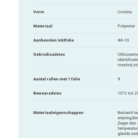
Vorm
Continu
Materiaal
Polyester
Aanbevolen inktfolie
AR-10
Gebruiksadvies
Chloorarme
identificat
roestvrij st
Aantal rollen met 1 folie
9
Bewaaradvies
15°C tot 2
Materiaaleigenschappen
Bestand te
wrijving;B
(lager dan
temperatur
gladde on