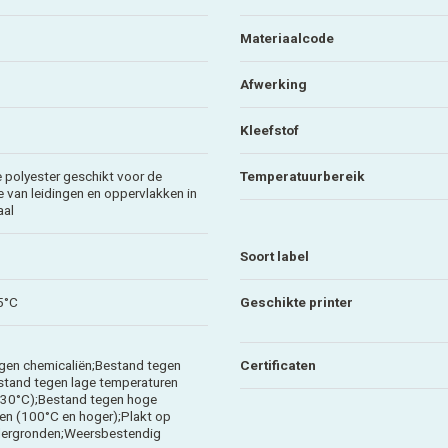
Materiaalcode
Afwerking
Kleefstof
 polyester geschikt voor de
Temperatuurbereik
ie van leidingen en oppervlakken in
aal
Soort label
5°C
Geschikte printer
gen chemicaliën;Bestand tegen
Certificaten
estand tegen lage temperaturen
 -30°C);Bestand tegen hoge
en (100°C en hoger);Plakt op
dergronden;Weersbestendig