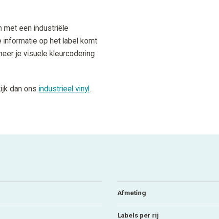
n met een industriële
e informatie op het label komt
eer je visuele kleurcodering
kijk dan ons
industrieel vinyl
.
Afmeting
Labels per rij