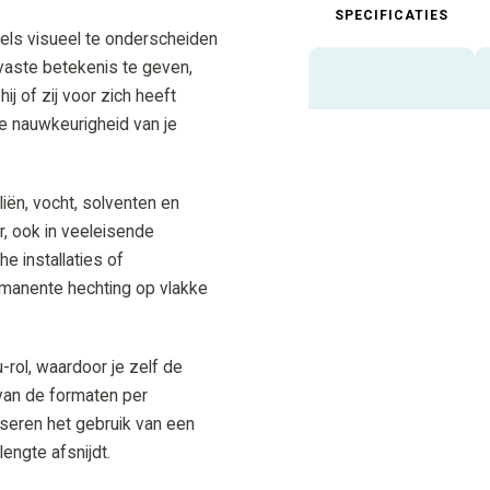
SPECIFICATIES
bels visueel te onderscheiden
 vaste betekenis te geven,
j of zij voor zich heeft
de nauwkeurigheid van je
iën, vocht, solventen en
r, ook in veeleisende
e installaties of
rmanente hechting op vlakke
-rol, waardoor je zelf de
n van de formaten per
iseren het gebruik van een
engte afsnijdt.